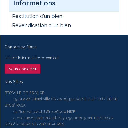
Informations
Restitution d'un bien
Revendication d'un bien
Contactez-Nous
Utilisez le formulaire de contact
Nous contacter
Nos Sites
BTSG² ILE-DE-FRANCE
15, Rue de l'Hôtel ville CS 70005 92200 NEUILLY-SUR-SEINE
BTGS² PACA
51, Rue Maréchal Joffre 06000 NICE
2, Avenue Aristide Briand CS 30751 06605 ANTIBES Cedex
BTSG² AUVERGNE-RHÔNE-ALPES