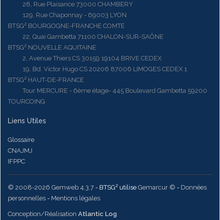
28, Rue Plaisance 73000 CHAMBERY
129, Rue Chaponnay - 69003 LYON
BTSG² BOURGOGNE-FRANCHE COMTE
22, Quai Gambetta 71100 CHALON-SUR-SAÔNE
BTSG² NOUVELLE AQUITAINE
2, Avenue Thiers CS 30159 19104 BRIVE CEDEX
19, Bd. Victor Hugo CS 20206 87006 LIMOGES CEDEX 1
BTSG² HAUT-DE-FRANCE
Tour MERCURE - 6ème étage- 445 Boulevard Gambetta 59200
TOURCOING
Liens Utiles
Glossaire
CNAJMJ
IFPPC
© 2008-2026 Gemweb 4.3.7
- BTSG² utilise
Gemarcur ©
-
Données
personnelles
-
Mentions légales
Conception/Réalisation
Atlantic Log