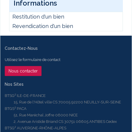
Informations
Restitution d'un bien
Revendication d'un bien
Contactez-Nous
Utilisez le formulaire de contact
Nous contacter
Nos Sites
BTSG² ILE-DE-FRANCE
15, Rue de l'Hôtel ville CS 70005 92200 NEUILLY-SUR-SEINE
BTGS² PACA
51, Rue Maréchal Joffre 06000 NICE
2, Avenue Aristide Briand CS 30751 06605 ANTIBES Cedex
BTSG² AUVERGNE-RHÔNE-ALPES