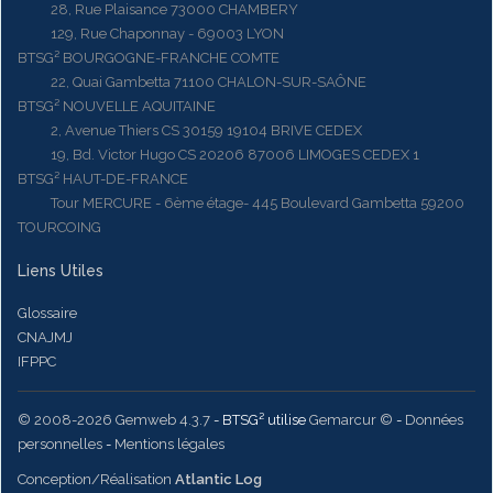
28, Rue Plaisance 73000 CHAMBERY
129, Rue Chaponnay - 69003 LYON
BTSG² BOURGOGNE-FRANCHE COMTE
22, Quai Gambetta 71100 CHALON-SUR-SAÔNE
BTSG² NOUVELLE AQUITAINE
2, Avenue Thiers CS 30159 19104 BRIVE CEDEX
19, Bd. Victor Hugo CS 20206 87006 LIMOGES CEDEX 1
BTSG² HAUT-DE-FRANCE
Tour MERCURE - 6ème étage- 445 Boulevard Gambetta 59200
TOURCOING
Liens Utiles
Glossaire
CNAJMJ
IFPPC
© 2008-2026 Gemweb 4.3.7
- BTSG² utilise
Gemarcur ©
-
Données
personnelles
-
Mentions légales
Conception/Réalisation
Atlantic Log