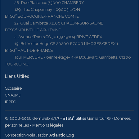
28, Rue Plaisance 73000 CHAMBERY
129, Rue Chaponnay - 69003 LYON
BTSG² BOURGOGNE-FRANCHE COMTE
22, Quai Gambetta 71100 CHALON-SUR-SAÔNE
BTSG² NOUVELLE AQUITAINE
2, Avenue Thiers CS 30159 19104 BRIVE CEDEX
19, Bd. Victor Hugo CS 20206 87006 LIMOGES CEDEX 1
BTSG² HAUT-DE-FRANCE
Tour MERCURE - 6ème étage- 445 Boulevard Gambetta 59200
TOURCOING
Liens Utiles
Glossaire
CNAJMJ
IFPPC
© 2008-2026 Gemweb 4.3.7
- BTSG² utilise
Gemarcur ©
-
Données
personnelles
-
Mentions légales
Conception/Réalisation
Atlantic Log