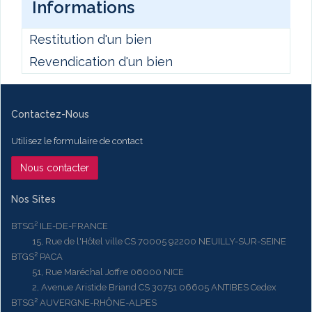
Informations
Restitution d'un bien
Revendication d'un bien
Contactez-Nous
Utilisez le formulaire de contact
Nous contacter
Nos Sites
BTSG² ILE-DE-FRANCE
15, Rue de l'Hôtel ville CS 70005 92200 NEUILLY-SUR-SEINE
BTGS² PACA
51, Rue Maréchal Joffre 06000 NICE
2, Avenue Aristide Briand CS 30751 06605 ANTIBES Cedex
BTSG² AUVERGNE-RHÔNE-ALPES