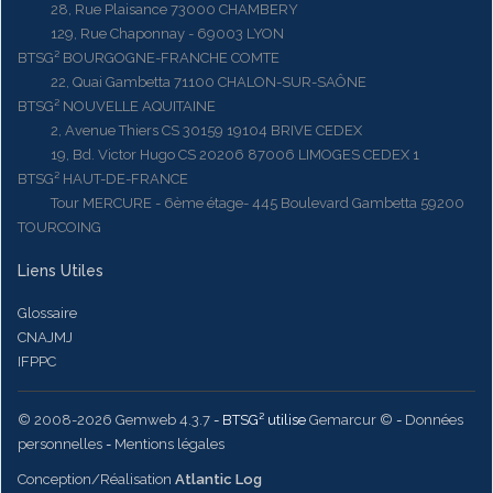
28, Rue Plaisance 73000 CHAMBERY
129, Rue Chaponnay - 69003 LYON
BTSG² BOURGOGNE-FRANCHE COMTE
22, Quai Gambetta 71100 CHALON-SUR-SAÔNE
BTSG² NOUVELLE AQUITAINE
2, Avenue Thiers CS 30159 19104 BRIVE CEDEX
19, Bd. Victor Hugo CS 20206 87006 LIMOGES CEDEX 1
BTSG² HAUT-DE-FRANCE
Tour MERCURE - 6ème étage- 445 Boulevard Gambetta 59200
TOURCOING
Liens Utiles
Glossaire
CNAJMJ
IFPPC
© 2008-2026 Gemweb 4.3.7
- BTSG² utilise
Gemarcur ©
-
Données
personnelles
-
Mentions légales
Conception/Réalisation
Atlantic Log