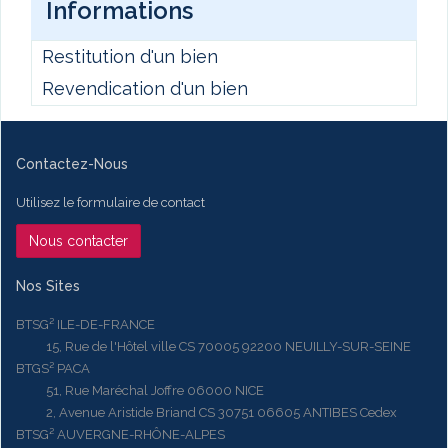
Informations
Restitution d'un bien
Revendication d'un bien
Contactez-Nous
Utilisez le formulaire de contact
Nous contacter
Nos Sites
BTSG² ILE-DE-FRANCE
15, Rue de l'Hôtel ville CS 70005 92200 NEUILLY-SUR-SEINE
BTGS² PACA
51, Rue Maréchal Joffre 06000 NICE
2, Avenue Aristide Briand CS 30751 06605 ANTIBES Cedex
BTSG² AUVERGNE-RHÔNE-ALPES