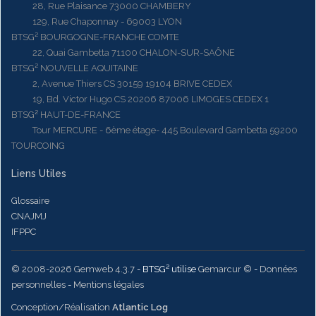
28, Rue Plaisance 73000 CHAMBERY
129, Rue Chaponnay - 69003 LYON
BTSG² BOURGOGNE-FRANCHE COMTE
22, Quai Gambetta 71100 CHALON-SUR-SAÔNE
BTSG² NOUVELLE AQUITAINE
2, Avenue Thiers CS 30159 19104 BRIVE CEDEX
19, Bd. Victor Hugo CS 20206 87006 LIMOGES CEDEX 1
BTSG² HAUT-DE-FRANCE
Tour MERCURE - 6ème étage- 445 Boulevard Gambetta 59200
TOURCOING
Liens Utiles
Glossaire
CNAJMJ
IFPPC
© 2008-2026 Gemweb 4.3.7
- BTSG² utilise
Gemarcur ©
-
Données
personnelles
-
Mentions légales
Conception/Réalisation
Atlantic Log