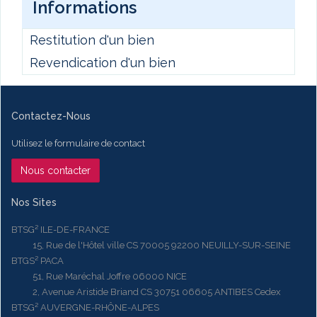
Informations
Restitution d'un bien
Revendication d'un bien
Contactez-Nous
Utilisez le formulaire de contact
Nous contacter
Nos Sites
BTSG² ILE-DE-FRANCE
15, Rue de l'Hôtel ville CS 70005 92200 NEUILLY-SUR-SEINE
BTGS² PACA
51, Rue Maréchal Joffre 06000 NICE
2, Avenue Aristide Briand CS 30751 06605 ANTIBES Cedex
BTSG² AUVERGNE-RHÔNE-ALPES