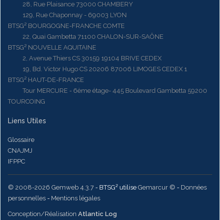
28, Rue Plaisance 73000 CHAMBERY
129, Rue Chaponnay - 69003 LYON
BTSG² BOURGOGNE-FRANCHE COMTE
22, Quai Gambetta 71100 CHALON-SUR-SAÔNE
BTSG² NOUVELLE AQUITAINE
2, Avenue Thiers CS 30159 19104 BRIVE CEDEX
19, Bd. Victor Hugo CS 20206 87006 LIMOGES CEDEX 1
BTSG² HAUT-DE-FRANCE
Tour MERCURE - 6ème étage- 445 Boulevard Gambetta 59200
TOURCOING
Liens Utiles
Glossaire
CNAJMJ
IFPPC
© 2008-2026 Gemweb 4.3.7
- BTSG² utilise
Gemarcur ©
-
Données
personnelles
-
Mentions légales
Conception/Réalisation
Atlantic Log