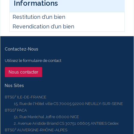
Informations
Restitution d'un bien
Revendication d'un bien
Contactez-Nous
Utilisez le formulaire de contact
Nous contacter
Nos Sites
BTSG² ILE-DE-FRANCE
15, Rue de l'Hôtel ville CS 70005 92200 NEUILLY-SUR-SEINE
BTGS² PACA
51, Rue Maréchal Joffre 06000 NICE
2, Avenue Aristide Briand CS 30751 06605 ANTIBES Cedex
BTSG² AUVERGNE-RHÔNE-ALPES