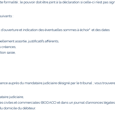
formalité ; le pouvoir doit être joint à la déclaration si celle-ci n’est pas sig
uivants :
t d’ouverture et indication des éventuelles sommes à échoir¹ et des dates
llement assortie, justificatifs afférents,
s créances,
tion saisie,
créance auprès du mandataire judiciaire désigné par le tribunal ; vous trouver
taire judiciaire,
nces civiles et commerciales (BODACC) et dans un journal d’annonces légales
 du domicile du débiteur.