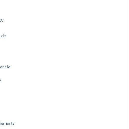
CC.
R de
dans la
s
paiements