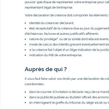
pouvoir spécifique de représenter votre entreprise pour cette 
représentant légal de l’entreprise.
Votre déclaration de créance doit comporter les éléments s
identité du créancier déclarant,
état récapitulatif de la créance due au jour du jugemen
d’échéances, factures et autres justificatifs afférents,
nature du privilège² ou de la sûreté dont elle est éventue
mode de calcul des intérêts grevant éventuellement le
si la créance fait l'objet d'un litige indication de la juridic
indication du RIB de votre entreprise.
Auprès de qui ?
Il vous faut faire valoir vos droits par une déclaration de 
coordonnées :
dans le courrier d’invitation à déclarer reçu de ce manda
dans la publicité publiée au Bulletin officiel des anno
en interrogeant le greffe du tribunal du siège social ou