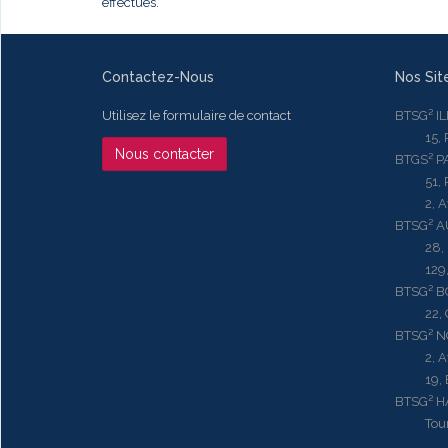
effectués.
Contactez-Nous
Nos Sit
Utilisez le formulaire de contact
BTSG² I
15, Rue
Nous contacter
BTGS² P
51, Rue
2, Aven
BTSG² 
28, Ru
129, R
BTSG² 
22, Qu
BTSG² N
2, Aven
19, Bd.
BTSG² 
Tour ME