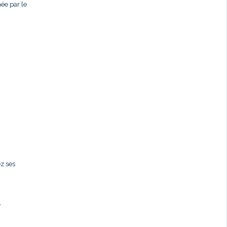
née par le
ez ses
,