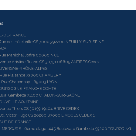
es
LE-DE-FRANCE
 de l'Hôtel ville CS 70005 92200 NEUILLY-SUR-SEINE
ACA
 Maréchal Joffre 06000 NICE
ue Aristide Briand CS 30751 06605 ANTIBES Cedex
AUVERGNE-RHÔNE-ALPES
e Plaisance 73000 CHAMBERY
ue Chaponnay - 69003 LYON
BOURGOGNE-FRANCHE COMTE
ai Gambetta 71100 CHALON-SUR-SAÔNE
OUVELLE AQUITAINE
ue Thiers CS 30159 19104 BRIVE CEDEX
 Victor Hugo CS 20206 87006 LIMOGES CEDEX 1
HAUT-DE-FRANCE
RCURE - 6ème étage- 445 Boulevard Gambetta 59200 TOURCOING