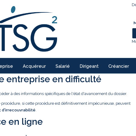
De
M
Mo
eprise
Acquéreur
Salarié
Dirigeant
Créancier
 entreprise en difficulté
céder à des informations spécifiques de l'état d'avancement du dossier.
ne procédure, si cette procédure est définitivement impécunieuse, peuvent
t d'irrecouvrabilité
.
e en ligne