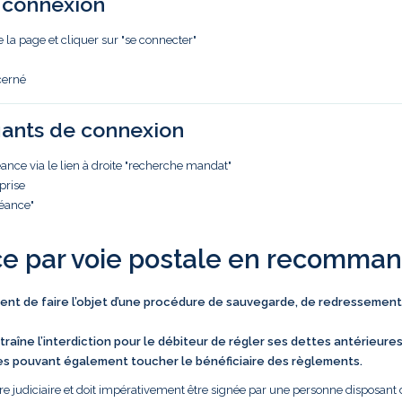
e connexion
e la page et cliquer sur "se connecter"
cerné
iants de connexion
nce via le lien à droite "recherche mandat"
prise
réance"
ce par voie postale en recomma
vient de faire l’objet d’une procédure de sauvegarde, de redressement
traîne l’interdiction pour le débiteur de régler ses dettes antérieure
es pouvant également toucher le bénéficiaire des règlements.
e judiciaire et doit impérativement être signée par une personne disposant 