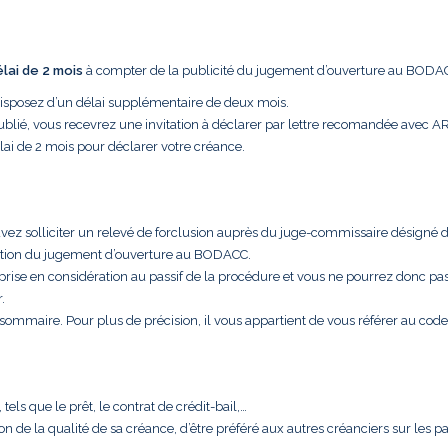
élai de 2 mois
à compter de la publicité du jugement d’ouverture au BODA
disposez d’un délai supplémentaire de deux mois.
ublié, vous recevrez une invitation à déclarer par lettre recomandée avec A
lai de 2 mois pour déclarer votre créance.
uvez solliciter un relevé de forclusion auprès du juge-commissaire désigné 
cation du jugement d’ouverture au BODACC.
 prise en considération au passif de la procédure et vous ne pourrez donc pa
.
t sommaire. Pour plus de précision, il vous appartient de vous référer au code
els que le prêt, le contrat de crédit-bail,…
aison de la qualité de sa créance, d’être préféré aux autres créanciers sur les 