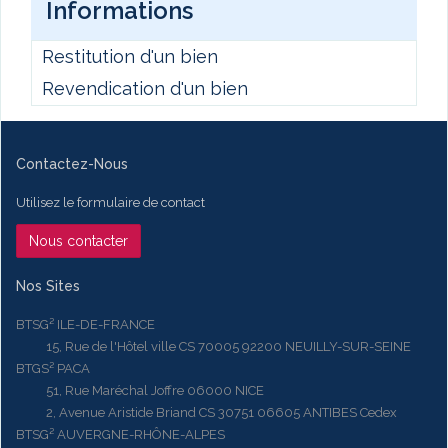
Informations
Restitution d'un bien
Revendication d'un bien
Contactez-Nous
Utilisez le formulaire de contact
Nous contacter
Nos Sites
BTSG² ILE-DE-FRANCE
15, Rue de l'Hôtel ville CS 70005 92200 NEUILLY-SUR-SEINE
BTGS² PACA
51, Rue Maréchal Joffre 06000 NICE
2, Avenue Aristide Briand CS 30751 06605 ANTIBES Cedex
BTSG² AUVERGNE-RHÔNE-ALPES