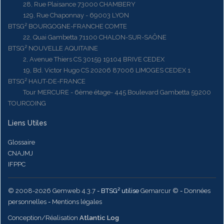
28, Rue Plaisance 73000 CHAMBERY
129, Rue Chaponnay - 69003 LYON
BTSG² BOURGOGNE-FRANCHE COMTE
22, Quai Gambetta 71100 CHALON-SUR-SAÔNE
BTSG² NOUVELLE AQUITAINE
2, Avenue Thiers CS 30159 19104 BRIVE CEDEX
19, Bd. Victor Hugo CS 20206 87006 LIMOGES CEDEX 1
BTSG² HAUT-DE-FRANCE
Tour MERCURE - 6ème étage- 445 Boulevard Gambetta 59200
TOURCOING
Liens Utiles
Glossaire
CNAJMJ
IFPPC
© 2008-2026 Gemweb 4.3.7
- BTSG² utilise
Gemarcur ©
-
Données
personnelles
-
Mentions légales
Conception/Réalisation
Atlantic Log