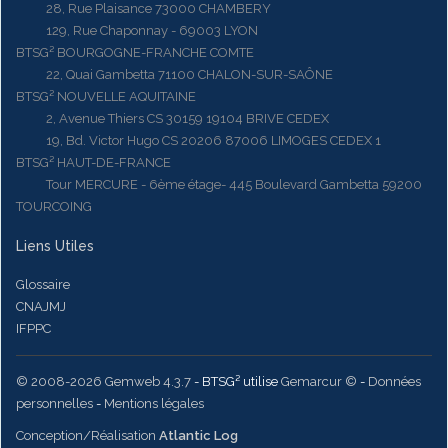
28, Rue Plaisance 73000 CHAMBERY
129, Rue Chaponnay - 69003 LYON
BTSG² BOURGOGNE-FRANCHE COMTE
22, Quai Gambetta 71100 CHALON-SUR-SAÔNE
BTSG² NOUVELLE AQUITAINE
2, Avenue Thiers CS 30159 19104 BRIVE CEDEX
19, Bd. Victor Hugo CS 20206 87006 LIMOGES CEDEX 1
BTSG² HAUT-DE-FRANCE
Tour MERCURE - 6ème étage- 445 Boulevard Gambetta 59200
TOURCOING
Liens Utiles
Glossaire
CNAJMJ
IFPPC
© 2008-2026 Gemweb 4.3.7
- BTSG² utilise
Gemarcur ©
-
Données
personnelles
-
Mentions légales
Conception/Réalisation
Atlantic Log