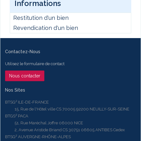
Informations
Restitution d'un bien
Revendication d'un bien
Contactez-Nous
Utilisez le formulaire de contact
Nous contacter
Nos Sites
BTSG² ILE-DE-FRANCE
15, Rue de l'Hôtel ville CS 70005 92200 NEUILLY-SUR-SEINE
BTGS² PACA
51, Rue Maréchal Joffre 06000 NICE
2, Avenue Aristide Briand CS 30751 06605 ANTIBES Cedex
BTSG² AUVERGNE-RHÔNE-ALPES