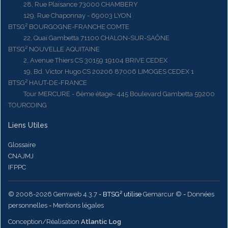
28, Rue Plaisance 73000 CHAMBERY
129, Rue Chaponnay - 69003 LYON
BTSG² BOURGOGNE-FRANCHE COMTE
22, Quai Gambetta 71100 CHALON-SUR-SAÔNE
BTSG² NOUVELLE AQUITAINE
2, Avenue Thiers CS 30159 19104 BRIVE CEDEX
19, Bd. Victor Hugo CS 20206 87006 LIMOGES CEDEX 1
BTSG² HAUT-DE-FRANCE
Tour MERCURE - 6ème étage- 445 Boulevard Gambetta 59200
TOURCOING
Liens Utiles
Glossaire
CNAJMJ
IFPPC
© 2008-2026 Gemweb 4.3.7
- BTSG² utilise
Gemarcur ©
-
Données
personnelles
-
Mentions légales
Conception/Réalisation
Atlantic Log