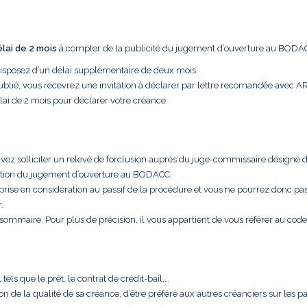
élai de 2 mois
à compter de la publicité du jugement d’ouverture au BODA
disposez d’un délai supplémentaire de deux mois.
ublié, vous recevrez une invitation à déclarer par lettre recomandée avec A
lai de 2 mois pour déclarer votre créance.
uvez solliciter un relevé de forclusion auprès du juge-commissaire désigné 
cation du jugement d’ouverture au BODACC.
 prise en considération au passif de la procédure et vous ne pourrez donc pa
.
t sommaire. Pour plus de précision, il vous appartient de vous référer au code
els que le prêt, le contrat de crédit-bail,…
aison de la qualité de sa créance, d’être préféré aux autres créanciers sur les 