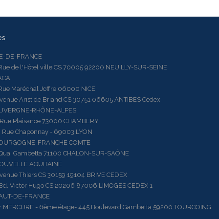
es
LE-DE-FRANCE
 de l'Hôtel ville CS 70005 92200 NEUILLY-SUR-SEINE
ACA
 Maréchal Joffre 06000 NICE
ue Aristide Briand CS 30751 06605 ANTIBES Cedex
AUVERGNE-RHÔNE-ALPES
e Plaisance 73000 CHAMBERY
ue Chaponnay - 69003 LYON
BOURGOGNE-FRANCHE COMTE
ai Gambetta 71100 CHALON-SUR-SAÔNE
OUVELLE AQUITAINE
ue Thiers CS 30159 19104 BRIVE CEDEX
 Victor Hugo CS 20206 87006 LIMOGES CEDEX 1
HAUT-DE-FRANCE
RCURE - 6ème étage- 445 Boulevard Gambetta 59200 TOURCOING