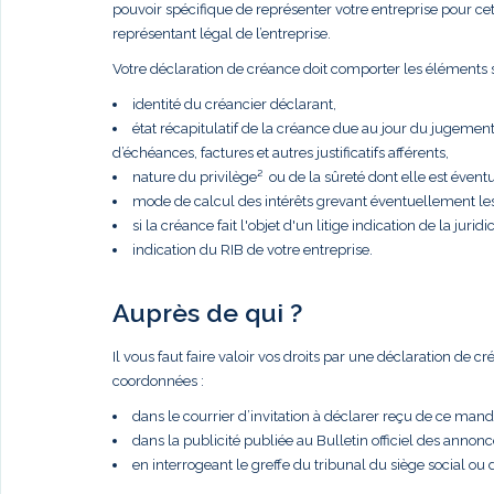
pouvoir spécifique de représenter votre entreprise pour cette 
représentant légal de l’entreprise.
Votre déclaration de créance doit comporter les éléments s
identité du créancier déclarant,
état récapitulatif de la créance due au jour du jugemen
d’échéances, factures et autres justificatifs afférents,
nature du privilège² ou de la sûreté dont elle est éventue
mode de calcul des intérêts grevant éventuellement le
si la créance fait l'objet d'un litige indication de la juridic
indication du RIB de votre entreprise.
Auprès de qui ?
Il vous faut faire valoir vos droits par une déclaration de 
coordonnées :
dans le courrier d’invitation à déclarer reçu de ce manda
dans la publicité publiée au Bulletin officiel des anno
en interrogeant le greffe du tribunal du siège social ou