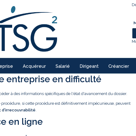
De
M
Mo
eprise
Acquéreur
Salarié
Dirigeant
Créancier
 entreprise en difficulté
céder à des informations spécifiques de l'état d'avancement du dossier.
ne procédure, si cette procédure est définitivement impécunieuse, peuvent
t d'irrecouvrabilité
.
e en ligne