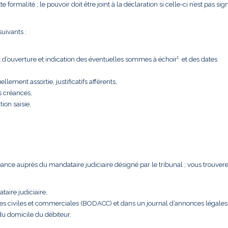
formalité ; le pouvoir doit être joint à la déclaration si celle-ci n’est pas sig
uivants :
t d’ouverture et indication des éventuelles sommes à échoir¹ et des dates
llement assortie, justificatifs afférents,
s créances,
tion saisie,
créance auprès du mandataire judiciaire désigné par le tribunal ; vous trouver
taire judiciaire,
nces civiles et commerciales (BODACC) et dans un journal d’annonces légales
 du domicile du débiteur.