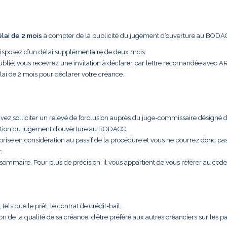
élai de 2 mois
à compter de la publicité du jugement d’ouverture au BODA
disposez d’un délai supplémentaire de deux mois.
ublié, vous recevrez une invitation à déclarer par lettre recomandée avec A
lai de 2 mois pour déclarer votre créance.
uvez solliciter un relevé de forclusion auprès du juge-commissaire désigné 
cation du jugement d’ouverture au BODACC.
 prise en considération au passif de la procédure et vous ne pourrez donc pa
.
t sommaire. Pour plus de précision, il vous appartient de vous référer au code
els que le prêt, le contrat de crédit-bail,…
aison de la qualité de sa créance, d’être préféré aux autres créanciers sur les 