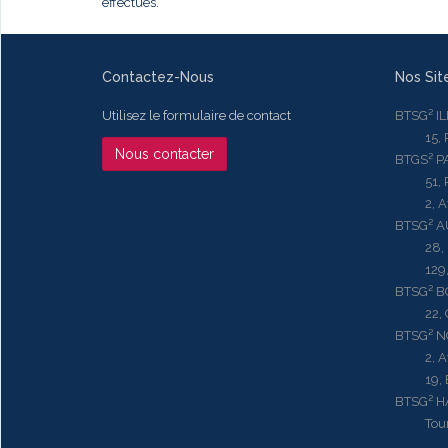
effectués.
Contactez-Nous
Nos Sit
Utilisez le formulaire de contact
BTSG² I
15, Rue
Nous contacter
BTGS² P
51, Rue
2, Aven
BTSG² 
28, Ru
129, R
BTSG² 
22, Qu
BTSG² N
2, Aven
19, Bd.
BTSG² 
Tour ME