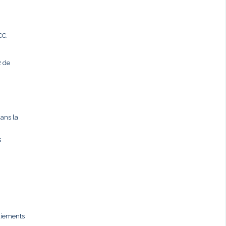
CC.
R de
dans la
s
paiements