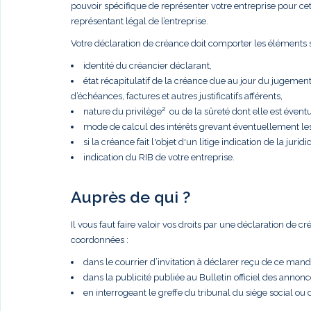
pouvoir spécifique de représenter votre entreprise pour cette 
représentant légal de l’entreprise.
Votre déclaration de créance doit comporter les éléments s
identité du créancier déclarant,
état récapitulatif de la créance due au jour du jugemen
d’échéances, factures et autres justificatifs afférents,
nature du privilège² ou de la sûreté dont elle est éventue
mode de calcul des intérêts grevant éventuellement le
si la créance fait l'objet d'un litige indication de la juridic
indication du RIB de votre entreprise.
Auprès de qui ?
Il vous faut faire valoir vos droits par une déclaration de 
coordonnées :
dans le courrier d’invitation à déclarer reçu de ce manda
dans la publicité publiée au Bulletin officiel des anno
en interrogeant le greffe du tribunal du siège social ou