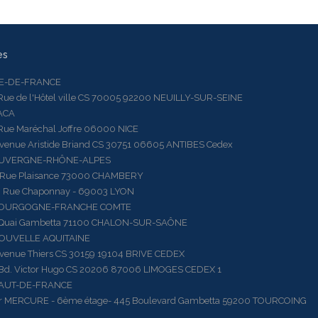
es
LE-DE-FRANCE
 de l'Hôtel ville CS 70005 92200 NEUILLY-SUR-SEINE
ACA
 Maréchal Joffre 06000 NICE
ue Aristide Briand CS 30751 06605 ANTIBES Cedex
AUVERGNE-RHÔNE-ALPES
e Plaisance 73000 CHAMBERY
ue Chaponnay - 69003 LYON
BOURGOGNE-FRANCHE COMTE
ai Gambetta 71100 CHALON-SUR-SAÔNE
OUVELLE AQUITAINE
ue Thiers CS 30159 19104 BRIVE CEDEX
 Victor Hugo CS 20206 87006 LIMOGES CEDEX 1
HAUT-DE-FRANCE
RCURE - 6ème étage- 445 Boulevard Gambetta 59200 TOURCOING