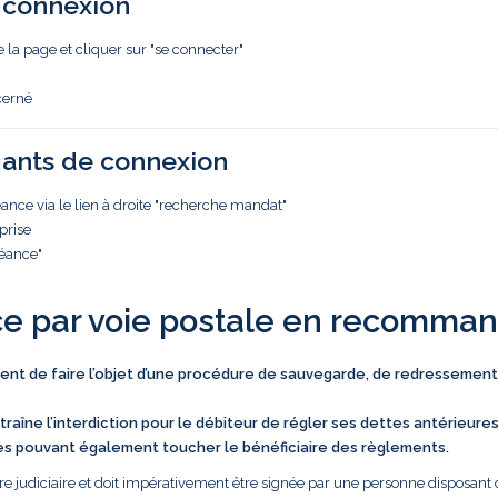
e connexion
e la page et cliquer sur "se connecter"
cerné
iants de connexion
nce via le lien à droite "recherche mandat"
prise
réance"
ce par voie postale en recomma
vient de faire l’objet d’une procédure de sauvegarde, de redressement
traîne l’interdiction pour le débiteur de régler ses dettes antérieure
es pouvant également toucher le bénéficiaire des règlements.
e judiciaire et doit impérativement être signée par une personne disposant 