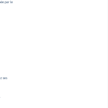
née par le
ez ses
,