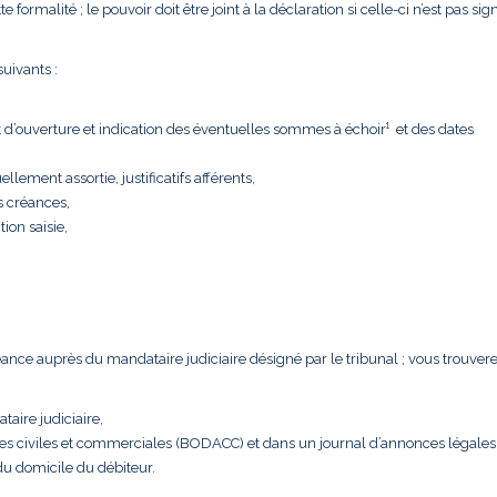
formalité ; le pouvoir doit être joint à la déclaration si celle-ci n’est pas sig
uivants :
t d’ouverture et indication des éventuelles sommes à échoir¹ et des dates
llement assortie, justificatifs afférents,
s créances,
tion saisie,
créance auprès du mandataire judiciaire désigné par le tribunal ; vous trouver
taire judiciaire,
nces civiles et commerciales (BODACC) et dans un journal d’annonces légales
 du domicile du débiteur.