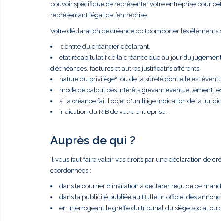
pouvoir spécifique de représenter votre entreprise pour cette 
représentant légal de l’entreprise.
Votre déclaration de créance doit comporter les éléments s
identité du créancier déclarant,
état récapitulatif de la créance due au jour du jugemen
d’échéances, factures et autres justificatifs afférents,
nature du privilège² ou de la sûreté dont elle est éventue
mode de calcul des intérêts grevant éventuellement le
si la créance fait l'objet d'un litige indication de la juridic
indication du RIB de votre entreprise.
Auprès de qui ?
Il vous faut faire valoir vos droits par une déclaration de 
coordonnées :
dans le courrier d’invitation à déclarer reçu de ce manda
dans la publicité publiée au Bulletin officiel des anno
en interrogeant le greffe du tribunal du siège social ou