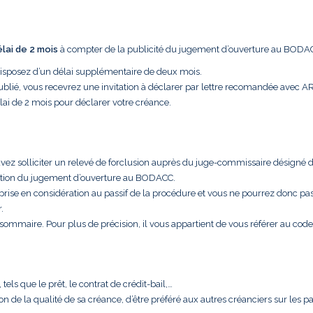
élai de 2 mois
à compter de la publicité du jugement d’ouverture au BODA
disposez d’un délai supplémentaire de deux mois.
ublié, vous recevrez une invitation à déclarer par lettre recomandée avec A
lai de 2 mois pour déclarer votre créance.
uvez solliciter un relevé de forclusion auprès du juge-commissaire désigné 
cation du jugement d’ouverture au BODACC.
 prise en considération au passif de la procédure et vous ne pourrez donc pa
.
t sommaire. Pour plus de précision, il vous appartient de vous référer au code
els que le prêt, le contrat de crédit-bail,…
aison de la qualité de sa créance, d’être préféré aux autres créanciers sur les 