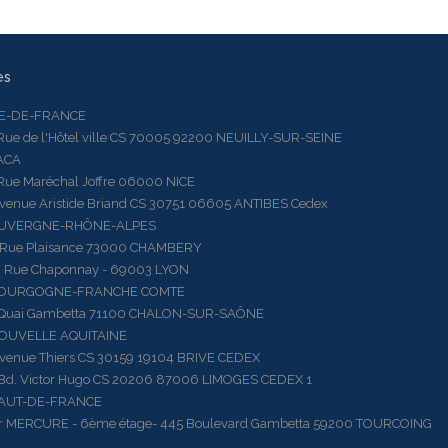
es
LE-DE-FRANCE
 de l'Hôtel ville CS 70005 92200 NEUILLY-SUR-SEINE
ACA
 Maréchal Joffre 06000 NICE
ue Aristide Briand CS 30751 06605 ANTIBES Cedex
AUVERGNE-RHÔNE-ALPES
e Plaisance 73000 CHAMBERY
ue Chaponnay - 69003 LYON
BOURGOGNE-FRANCHE COMTE
ai Gambetta 71100 CHALON-SUR-SAÔNE
OUVELLE AQUITAINE
ue Thiers CS 30159 19104 BRIVE CEDEX
 Victor Hugo CS 20206 87006 LIMOGES CEDEX 1
HAUT-DE-FRANCE
RCURE - 6ème étage- 445 Boulevard Gambetta 59200 TOURCOING