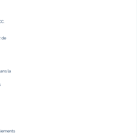
CC.
R de
dans la
s
paiements