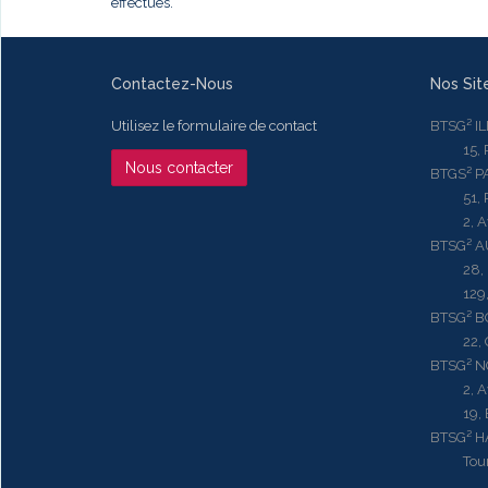
effectués.
Contactez-Nous
Nos Sit
Utilisez le formulaire de contact
BTSG² I
15, Rue
Nous contacter
BTGS² P
51, Rue
2, Aven
BTSG² 
28, Ru
129, R
BTSG² 
22, Qu
BTSG² N
2, Aven
19, Bd.
BTSG² 
Tour ME