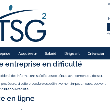
De
M
Mo
eprise
Acquéreur
Salarié
Dirigeant
Créancier
 entreprise en difficulté
céder à des informations spécifiques de l'état d'avancement du dossier.
ne procédure, si cette procédure est définitivement impécunieuse, peuvent
t d'irrecouvrabilité
.
e en ligne