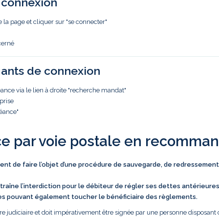
e connexion
e la page et cliquer sur "se connecter"
cerné
iants de connexion
nce via le lien à droite "recherche mandat"
prise
réance"
ce par voie postale en recomma
vient de faire l’objet d’une procédure de sauvegarde, de redressement
traîne l’interdiction pour le débiteur de régler ses dettes antérieure
es pouvant également toucher le bénéficiaire des règlements.
e judiciaire et doit impérativement être signée par une personne disposant 