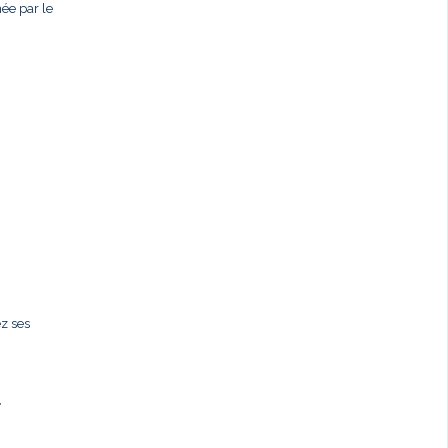
née par le
ez ses
,