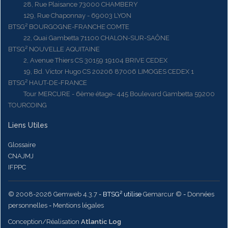
28, Rue Plaisance 73000 CHAMBERY
129, Rue Chaponnay - 69003 LYON
BTSG² BOURGOGNE-FRANCHE COMTE
22, Quai Gambetta 71100 CHALON-SUR-SAÔNE
BTSG² NOUVELLE AQUITAINE
2, Avenue Thiers CS 30159 19104 BRIVE CEDEX
19, Bd. Victor Hugo CS 20206 87006 LIMOGES CEDEX 1
BTSG² HAUT-DE-FRANCE
Tour MERCURE - 6ème étage- 445 Boulevard Gambetta 59200
TOURCOING
Liens Utiles
Glossaire
CNAJMJ
IFPPC
© 2008-2026 Gemweb 4.3.7
- BTSG² utilise
Gemarcur ©
-
Données
personnelles
-
Mentions légales
Conception/Réalisation
Atlantic Log