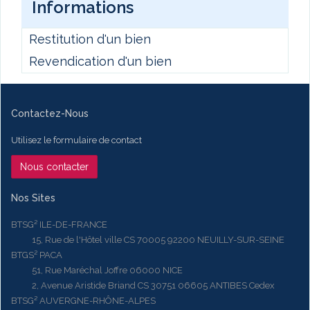
Informations
Restitution d'un bien
Revendication d'un bien
Contactez-Nous
Utilisez le formulaire de contact
Nous contacter
Nos Sites
BTSG² ILE-DE-FRANCE
15, Rue de l'Hôtel ville CS 70005 92200 NEUILLY-SUR-SEINE
BTGS² PACA
51, Rue Maréchal Joffre 06000 NICE
2, Avenue Aristide Briand CS 30751 06605 ANTIBES Cedex
BTSG² AUVERGNE-RHÔNE-ALPES