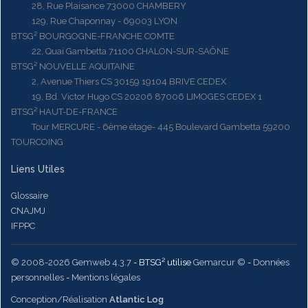
28, Rue Plaisance 73000 CHAMBERY
129, Rue Chaponnay - 69003 LYON
BTSG² BOURGOGNE-FRANCHE COMTE
22, Quai Gambetta 71100 CHALON-SUR-SAÔNE
BTSG² NOUVELLE AQUITAINE
2, Avenue Thiers CS 30159 19104 BRIVE CEDEX
19, Bd. Victor Hugo CS 20206 87006 LIMOGES CEDEX 1
BTSG² HAUT-DE-FRANCE
Tour MERCURE - 6ème étage- 445 Boulevard Gambetta 59200
TOURCOING
Liens Utiles
Glossaire
CNAJMJ
IFPPC
© 2008-2026 Gemweb 4.3.7
- BTSG² utilise
Gemarcur ©
-
Données
personnelles
-
Mentions légales
Conception/Réalisation
Atlantic Log