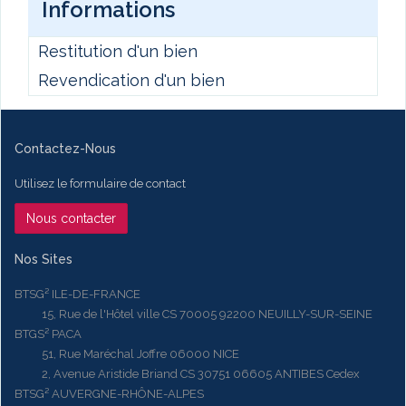
Informations
Restitution d'un bien
Revendication d'un bien
Contactez-Nous
Utilisez le formulaire de contact
Nous contacter
Nos Sites
BTSG² ILE-DE-FRANCE
15, Rue de l'Hôtel ville CS 70005 92200 NEUILLY-SUR-SEINE
BTGS² PACA
51, Rue Maréchal Joffre 06000 NICE
2, Avenue Aristide Briand CS 30751 06605 ANTIBES Cedex
BTSG² AUVERGNE-RHÔNE-ALPES