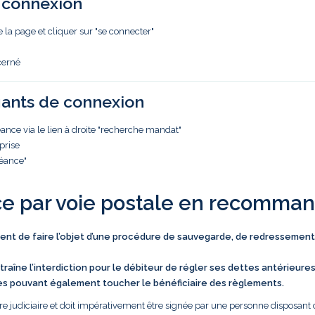
e connexion
e la page et cliquer sur "se connecter"
cerné
iants de connexion
nce via le lien à droite "recherche mandat"
prise
réance"
ce par voie postale en recomma
vient de faire l’objet d’une procédure de sauvegarde, de redressement
traîne l’interdiction pour le débiteur de régler ses dettes antérieure
es pouvant également toucher le bénéficiaire des règlements.
e judiciaire et doit impérativement être signée par une personne disposant 