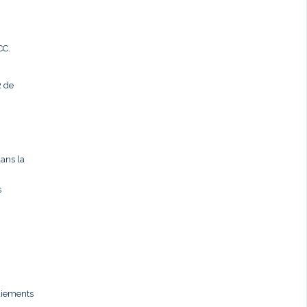
CC.
R de
dans la
s
paiements