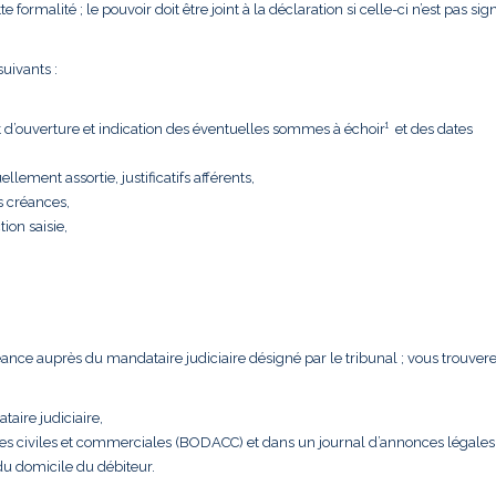
formalité ; le pouvoir doit être joint à la déclaration si celle-ci n’est pas sig
uivants :
t d’ouverture et indication des éventuelles sommes à échoir¹ et des dates
llement assortie, justificatifs afférents,
s créances,
tion saisie,
créance auprès du mandataire judiciaire désigné par le tribunal ; vous trouver
taire judiciaire,
nces civiles et commerciales (BODACC) et dans un journal d’annonces légales
 du domicile du débiteur.