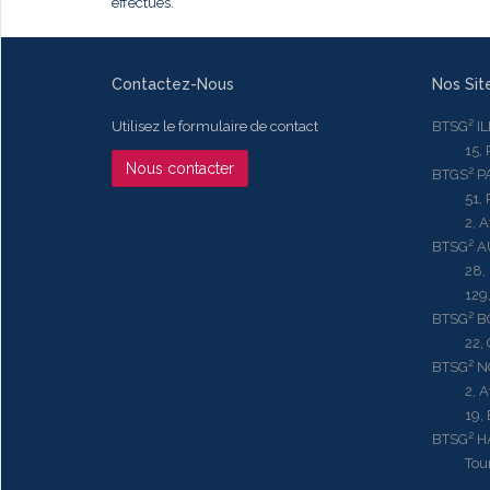
effectués.
Contactez-Nous
Nos Sit
Utilisez le formulaire de contact
BTSG² I
15, Rue
Nous contacter
BTGS² P
51, Rue
2, Aven
BTSG² 
28, Ru
129, R
BTSG² 
22, Qu
BTSG² N
2, Aven
19, Bd.
BTSG² 
Tour ME