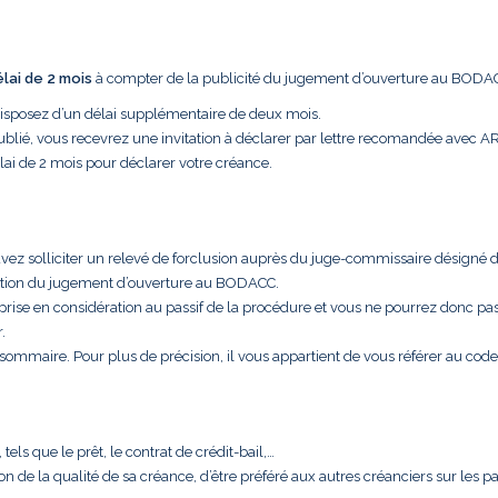
élai de 2 mois
à compter de la publicité du jugement d’ouverture au BODA
disposez d’un délai supplémentaire de deux mois.
ublié, vous recevrez une invitation à déclarer par lettre recomandée avec A
lai de 2 mois pour déclarer votre créance.
uvez solliciter un relevé de forclusion auprès du juge-commissaire désigné 
cation du jugement d’ouverture au BODACC.
 prise en considération au passif de la procédure et vous ne pourrez donc pa
.
t sommaire. Pour plus de précision, il vous appartient de vous référer au code
els que le prêt, le contrat de crédit-bail,…
aison de la qualité de sa créance, d’être préféré aux autres créanciers sur les 