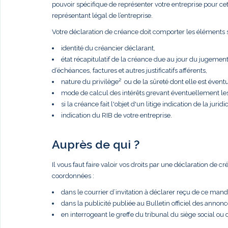
pouvoir spécifique de représenter votre entreprise pour cette 
représentant légal de l’entreprise.
Votre déclaration de créance doit comporter les éléments s
identité du créancier déclarant,
état récapitulatif de la créance due au jour du jugemen
d’échéances, factures et autres justificatifs afférents,
nature du privilège² ou de la sûreté dont elle est éventue
mode de calcul des intérêts grevant éventuellement le
si la créance fait l'objet d'un litige indication de la juridic
indication du RIB de votre entreprise.
Auprès de qui ?
Il vous faut faire valoir vos droits par une déclaration de 
coordonnées :
dans le courrier d’invitation à déclarer reçu de ce manda
dans la publicité publiée au Bulletin officiel des anno
en interrogeant le greffe du tribunal du siège social ou