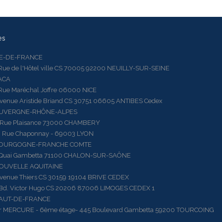
es
LE-DE-FRANCE
 de l'Hôtel ville CS 70005 92200 NEUILLY-SUR-SEINE
ACA
 Maréchal Joffre 06000 NICE
ue Aristide Briand CS 30751 06605 ANTIBES Cedex
AUVERGNE-RHÔNE-ALPES
e Plaisance 73000 CHAMBERY
ue Chaponnay - 69003 LYON
BOURGOGNE-FRANCHE COMTE
ai Gambetta 71100 CHALON-SUR-SAÔNE
OUVELLE AQUITAINE
ue Thiers CS 30159 19104 BRIVE CEDEX
 Victor Hugo CS 20206 87006 LIMOGES CEDEX 1
HAUT-DE-FRANCE
RCURE - 6ème étage- 445 Boulevard Gambetta 59200 TOURCOING