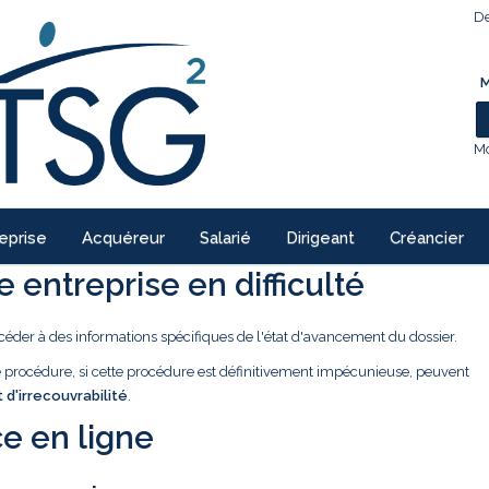
De
M
Mo
eprise
Acquéreur
Salarié
Dirigeant
Créancier
 entreprise en difficulté
céder à des informations spécifiques de l'état d'avancement du dossier.
ne procédure, si cette procédure est définitivement impécunieuse, peuvent
t d'irrecouvrabilité
.
e en ligne