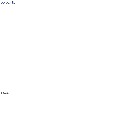
née par le
ez ses
,