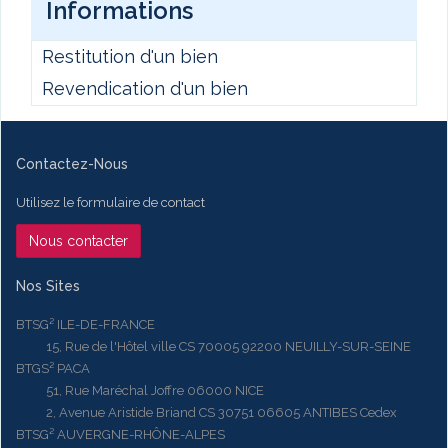
Informations
Restitution d'un bien
Revendication d'un bien
Contactez-Nous
Utilisez le formulaire de contact
Nous contacter
Nos Sites
BTSG² ILE-DE-FRANCE
15, Rue de l'Hôtel ville CS 70005 92200 NEUILLY-SUR-SEINE
BTGS² PACA
51, Rue Maréchal Joffre 06000 NICE
2, Avenue Aristide Briand CS 30751 06605 ANTIBES Cedex
BTSG² AUVERGNE-RHÔNE-ALPES