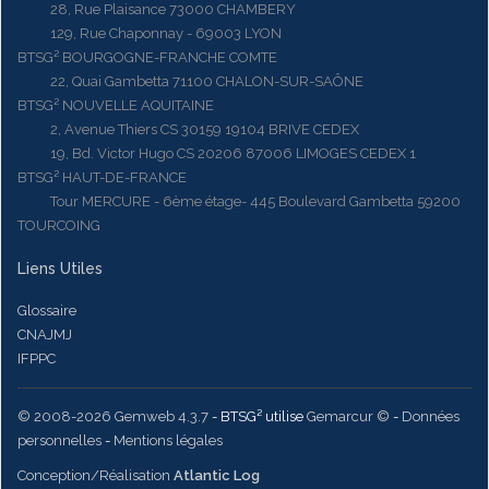
28, Rue Plaisance 73000 CHAMBERY
129, Rue Chaponnay - 69003 LYON
BTSG² BOURGOGNE-FRANCHE COMTE
22, Quai Gambetta 71100 CHALON-SUR-SAÔNE
BTSG² NOUVELLE AQUITAINE
2, Avenue Thiers CS 30159 19104 BRIVE CEDEX
19, Bd. Victor Hugo CS 20206 87006 LIMOGES CEDEX 1
BTSG² HAUT-DE-FRANCE
Tour MERCURE - 6ème étage- 445 Boulevard Gambetta 59200
TOURCOING
Liens Utiles
Glossaire
CNAJMJ
IFPPC
© 2008-2026 Gemweb 4.3.7
- BTSG² utilise
Gemarcur ©
-
Données
personnelles
-
Mentions légales
Conception/Réalisation
Atlantic Log