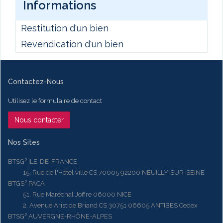
Informations
Restitution d'un bien
Revendication d'un bien
Contactez-Nous
Utilisez le formulaire de contact
Nous contacter
Nos Sites
BTSG² ILE-DE-FRANCE
15, Rue de l'Hôtel ville CS 70005 92200 NEUILLY-SUR-SEINE
BTGS² PACA
51, Rue Maréchal Joffre 06000 NICE
2, Avenue Aristide Briand CS 30751 06605 ANTIBES Cedex
BTSG² AUVERGNE-RHÔNE-ALPES