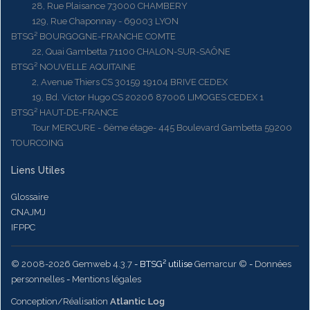
28, Rue Plaisance 73000 CHAMBERY
129, Rue Chaponnay - 69003 LYON
BTSG² BOURGOGNE-FRANCHE COMTE
22, Quai Gambetta 71100 CHALON-SUR-SAÔNE
BTSG² NOUVELLE AQUITAINE
2, Avenue Thiers CS 30159 19104 BRIVE CEDEX
19, Bd. Victor Hugo CS 20206 87006 LIMOGES CEDEX 1
BTSG² HAUT-DE-FRANCE
Tour MERCURE - 6ème étage- 445 Boulevard Gambetta 59200
TOURCOING
Liens Utiles
Glossaire
CNAJMJ
IFPPC
© 2008-2026 Gemweb 4.3.7
- BTSG² utilise
Gemarcur ©
-
Données
personnelles
-
Mentions légales
Conception/Réalisation
Atlantic Log