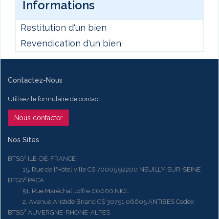
Informations
Restitution d'un bien
Revendication d'un bien
Contactez-Nous
Utilisez le formulaire de contact
Nous contacter
Nos Sites
BTSG² ILE-DE-FRANCE
15, Rue de l'Hôtel ville CS 70005 92200 NEUILLY-SUR-SEINE
BTGS² PACA
51, Rue Maréchal Joffre 06000 NICE
2, Avenue Aristide Briand CS 30751 06605 ANTIBES Cedex
BTSG² AUVERGNE-RHÔNE-ALPES