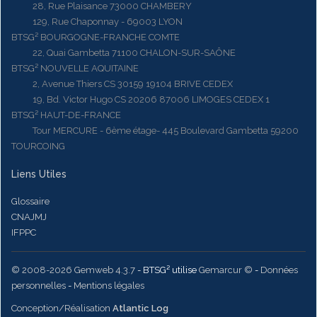
28, Rue Plaisance 73000 CHAMBERY
129, Rue Chaponnay - 69003 LYON
BTSG² BOURGOGNE-FRANCHE COMTE
22, Quai Gambetta 71100 CHALON-SUR-SAÔNE
BTSG² NOUVELLE AQUITAINE
2, Avenue Thiers CS 30159 19104 BRIVE CEDEX
19, Bd. Victor Hugo CS 20206 87006 LIMOGES CEDEX 1
BTSG² HAUT-DE-FRANCE
Tour MERCURE - 6ème étage- 445 Boulevard Gambetta 59200
TOURCOING
Liens Utiles
Glossaire
CNAJMJ
IFPPC
© 2008-2026 Gemweb 4.3.7
- BTSG² utilise
Gemarcur ©
-
Données
personnelles
-
Mentions légales
Conception/Réalisation
Atlantic Log