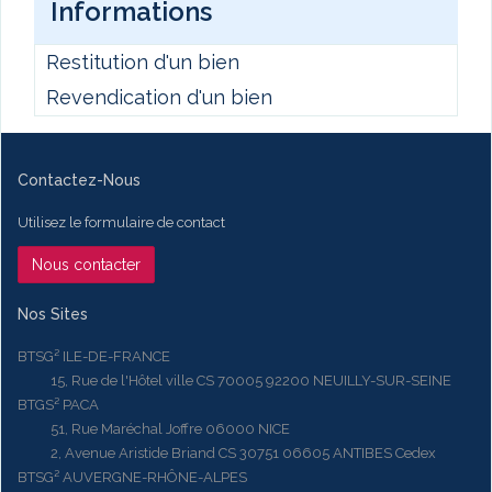
Informations
Restitution d'un bien
Revendication d'un bien
Contactez-Nous
Utilisez le formulaire de contact
Nous contacter
Nos Sites
BTSG² ILE-DE-FRANCE
15, Rue de l'Hôtel ville CS 70005 92200 NEUILLY-SUR-SEINE
BTGS² PACA
51, Rue Maréchal Joffre 06000 NICE
2, Avenue Aristide Briand CS 30751 06605 ANTIBES Cedex
BTSG² AUVERGNE-RHÔNE-ALPES