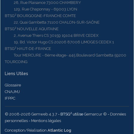
28, Rue Plaisance 73000 CHAMBERY
129, Rue Chaponnay - 69003 LYON
BTSG² BOURGOGNE-FRANCHE COMTE
22, Quai Gambetta 71100 CHALON-SUR-SAÔNE
BTSG² NOUVELLE AQUITAINE
2, Avenue Thiers CS 30159 19104 BRIVE CEDEX
19, Bd. Victor Hugo CS 20206 87006 LIMOGES CEDEX 1
BTSG² HAUT-DE-FRANCE
Tour MERCURE - 6ème étage- 445 Boulevard Gambetta 59200
TOURCOING
Liens Utiles
Glossaire
CNAJMJ
IFPPC
© 2008-2026 Gemweb 4.3.7
- BTSG² utilise
Gemarcur ©
-
Données
personnelles
-
Mentions légales
Conception/Réalisation
Atlantic Log