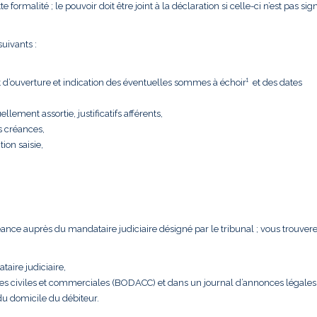
formalité ; le pouvoir doit être joint à la déclaration si celle-ci n’est pas sig
uivants :
t d’ouverture et indication des éventuelles sommes à échoir¹ et des dates
llement assortie, justificatifs afférents,
s créances,
tion saisie,
créance auprès du mandataire judiciaire désigné par le tribunal ; vous trouver
taire judiciaire,
nces civiles et commerciales (BODACC) et dans un journal d’annonces légales
 du domicile du débiteur.