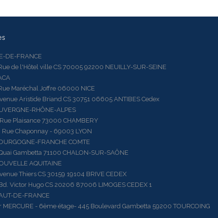
es
LE-DE-FRANCE
 de l'Hôtel ville CS 70005 92200 NEUILLY-SUR-SEINE
ACA
 Maréchal Joffre 06000 NICE
ue Aristide Briand CS 30751 06605 ANTIBES Cedex
AUVERGNE-RHÔNE-ALPES
e Plaisance 73000 CHAMBERY
ue Chaponnay - 69003 LYON
BOURGOGNE-FRANCHE COMTE
ai Gambetta 71100 CHALON-SUR-SAÔNE
OUVELLE AQUITAINE
ue Thiers CS 30159 19104 BRIVE CEDEX
 Victor Hugo CS 20206 87006 LIMOGES CEDEX 1
HAUT-DE-FRANCE
RCURE - 6ème étage- 445 Boulevard Gambetta 59200 TOURCOING