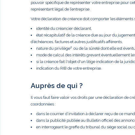
pouvoir spécifique de représenter votre entreprise pour cette 
représentant légal de l’entreprise.
Votre déclaration de créance doit comporter les éléments s
identité du créancier déclarant,
état récapitulatif de la créance due au jour du jugemen
d’échéances, factures et autres justificatifs afférents,
nature du privilège² ou de la sûreté dont elle est éventue
mode de calcul des intérêts grevant éventuellement le
si la créance fait l'objet d'un litige indication de la juridic
indication du RIB de votre entreprise.
Auprès de qui ?
Il vous faut faire valoir vos droits par une déclaration de 
coordonnées :
dans le courrier d’invitation à déclarer reçu de ce manda
dans la publicité publiée au Bulletin officiel des anno
en interrogeant le greffe du tribunal du siège social ou