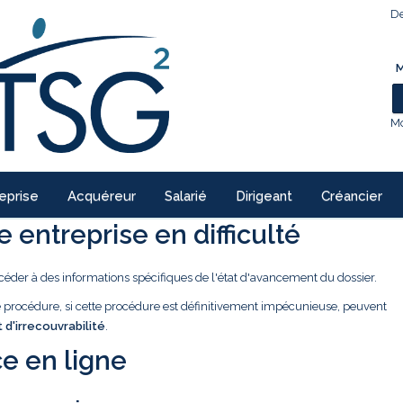
De
M
Mo
eprise
Acquéreur
Salarié
Dirigeant
Créancier
 entreprise en difficulté
céder à des informations spécifiques de l'état d'avancement du dossier.
ne procédure, si cette procédure est définitivement impécunieuse, peuvent
t d'irrecouvrabilité
.
e en ligne