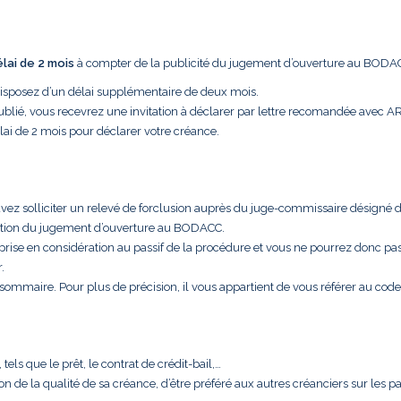
élai de 2 mois
à compter de la publicité du jugement d’ouverture au BODA
disposez d’un délai supplémentaire de deux mois.
ublié, vous recevrez une invitation à déclarer par lettre recomandée avec A
lai de 2 mois pour déclarer votre créance.
uvez solliciter un relevé de forclusion auprès du juge-commissaire désigné 
cation du jugement d’ouverture au BODACC.
 prise en considération au passif de la procédure et vous ne pourrez donc pa
.
t sommaire. Pour plus de précision, il vous appartient de vous référer au code
els que le prêt, le contrat de crédit-bail,…
aison de la qualité de sa créance, d’être préféré aux autres créanciers sur les 