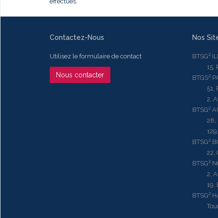
effectués.
Contactez-Nous
Nos Sit
Utilisez le formulaire de contact
BTSG² I
15, Rue
Nous contacter
BTGS² P
51, Rue
2, Aven
BTSG² 
28, Ru
129, R
BTSG² 
22, Qu
BTSG² N
2, Aven
19, Bd.
BTSG² 
Tour ME