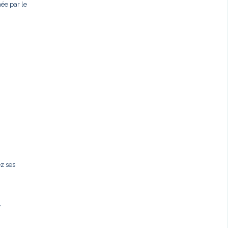
née par le
ez ses
,