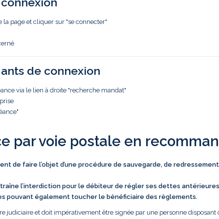
e connexion
e la page et cliquer sur "se connecter"
cerné
iants de connexion
nce via le lien à droite "recherche mandat"
prise
réance"
ce par voie postale en recomma
vient de faire l’objet d’une procédure de sauvegarde, de redressement
traîne l’interdiction pour le débiteur de régler ses dettes antérieure
es pouvant également toucher le bénéficiaire des règlements.
e judiciaire et doit impérativement être signée par une personne disposant 