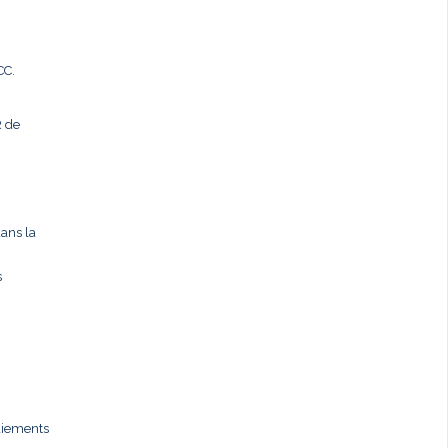
CC.
R de
dans la
s
paiements