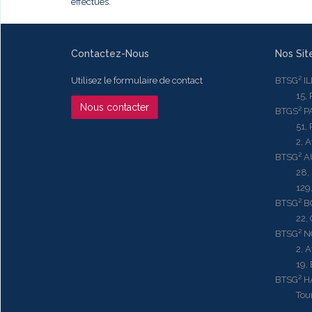
effectués.
Contactez-Nous
Nos Sit
Utilisez le formulaire de contact
BTSG² I
15, Rue
Nous contacter
BTGS² P
51, Rue
2, Aven
BTSG² 
28, Ru
129, R
BTSG² 
22, Qu
BTSG² N
2, Aven
19, Bd.
BTSG² 
Tour ME