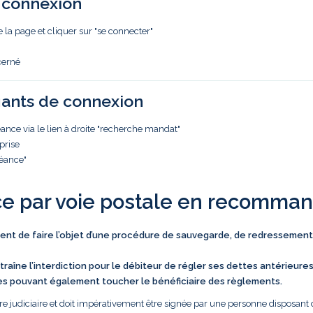
e connexion
e la page et cliquer sur "se connecter"
cerné
iants de connexion
nce via le lien à droite "recherche mandat"
prise
réance"
ce par voie postale en recomma
vient de faire l’objet d’une procédure de sauvegarde, de redressement
traîne l’interdiction pour le débiteur de régler ses dettes antérieure
es pouvant également toucher le bénéficiaire des règlements.
e judiciaire et doit impérativement être signée par une personne disposant 