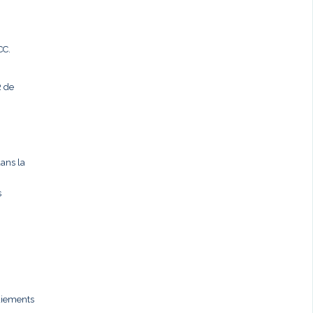
CC.
R de
dans la
s
paiements