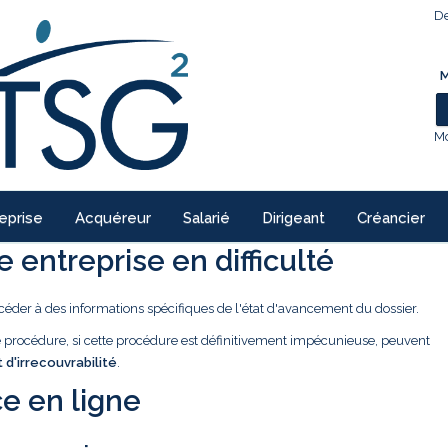
De
M
Mo
eprise
Acquéreur
Salarié
Dirigeant
Créancier
 entreprise en difficulté
céder à des informations spécifiques de l'état d'avancement du dossier.
ne procédure, si cette procédure est définitivement impécunieuse, peuvent
t d'irrecouvrabilité
.
e en ligne