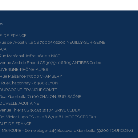
es
LE-DE-FRANCE
 de l'Hôtel ville CS 70005 92200 NEUILLY-SUR-SEINE
ACA
 Maréchal Joffre 06000 NICE
ue Aristide Briand CS 30751 06605 ANTIBES Cedex
AUVERGNE-RHÔNE-ALPES
e Plaisance 73000 CHAMBERY
ue Chaponnay - 69003 LYON
BOURGOGNE-FRANCHE COMTE
ai Gambetta 71100 CHALON-SUR-SAÔNE
OUVELLE AQUITAINE
ue Thiers CS 30159 19104 BRIVE CEDEX
 Victor Hugo CS 20206 87006 LIMOGES CEDEX 1
HAUT-DE-FRANCE
RCURE - 6ème étage- 445 Boulevard Gambetta 59200 TOURCOING