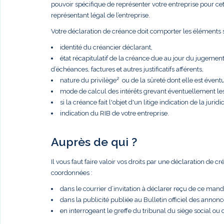
pouvoir spécifique de représenter votre entreprise pour cette 
représentant légal de l’entreprise.
Votre déclaration de créance doit comporter les éléments s
identité du créancier déclarant,
état récapitulatif de la créance due au jour du jugemen
d’échéances, factures et autres justificatifs afférents,
nature du privilège² ou de la sûreté dont elle est éventue
mode de calcul des intérêts grevant éventuellement le
si la créance fait l'objet d'un litige indication de la juridic
indication du RIB de votre entreprise.
Auprès de qui ?
Il vous faut faire valoir vos droits par une déclaration de 
coordonnées :
dans le courrier d’invitation à déclarer reçu de ce manda
dans la publicité publiée au Bulletin officiel des anno
en interrogeant le greffe du tribunal du siège social ou