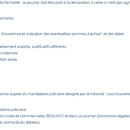
formalité ; le pouvoir doit être joint à la déclaration si celle-ci n’est pas sig
uivants :
t d’ouverture et indication des éventuelles sommes à échoir¹ et des dates
llement assortie, justificatifs afférents,
s créances,
tion saisie,
créance auprès du mandataire judiciaire désigné par le tribunal ; vous trouver
taire judiciaire,
nces civiles et commerciales (BODACC) et dans un journal d’annonces légales
 du domicile du débiteur.