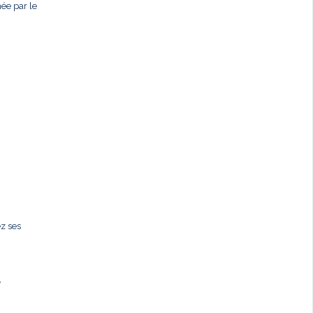
née par le
ez ses
,