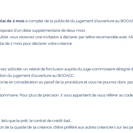
élai de 2 mois
à compter de la publicité du jugement d’ouverture au BODA
disposez d’un délai supplémentaire de deux mois.
ublié, vous recevrez une invitation à déclarer par lettre recomandée avec A
lai de 2 mois pour déclarer votre créance.
uvez solliciter un relevé de forclusion auprès du juge-commissaire désigné 
cation du jugement d’ouverture au BODACC.
 prise en considération au passif de la procédure et vous ne pourrez donc pa
.
t sommaire. Pour plus de précision, il vous appartient de vous référer au code
els que le prêt, le contrat de crédit-bail,…
aison de la qualité de sa créance, d’être préféré aux autres créanciers sur les 