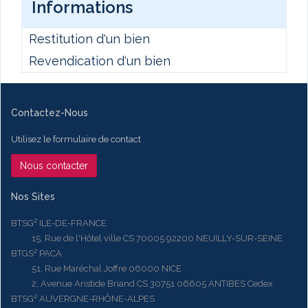
Informations
Restitution d'un bien
Revendication d'un bien
Contactez-Nous
Utilisez le formulaire de contact
Nous contacter
Nos Sites
BTSG² ILE-DE-FRANCE
15, Rue de l'Hôtel ville CS 70005 92200 NEUILLY-SUR-SEINE
BTGS² PACA
51, Rue Maréchal Joffre 06000 NICE
2, Avenue Aristide Briand CS 30751 06605 ANTIBES Cedex
BTSG² AUVERGNE-RHÔNE-ALPES