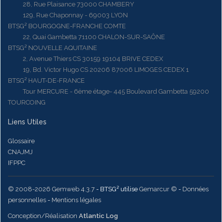
28, Rue Plaisance 73000 CHAMBERY
129, Rue Chaponnay - 69003 LYON
BTSG² BOURGOGNE-FRANCHE COMTE
22, Quai Gambetta 71100 CHALON-SUR-SAÔNE
BTSG² NOUVELLE AQUITAINE
2, Avenue Thiers CS 30159 19104 BRIVE CEDEX
19, Bd. Victor Hugo CS 20206 87006 LIMOGES CEDEX 1
BTSG² HAUT-DE-FRANCE
Tour MERCURE - 6ème étage- 445 Boulevard Gambetta 59200
TOURCOING
Liens Utiles
Glossaire
CNAJMJ
IFPPC
© 2008-2026 Gemweb 4.3.7
- BTSG² utilise
Gemarcur ©
-
Données
personnelles
-
Mentions légales
Conception/Réalisation
Atlantic Log