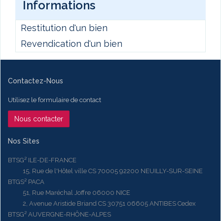
Informations
Restitution d'un bien
Revendication d'un bien
Contactez-Nous
Utilisez le formulaire de contact
Nous contacter
Nos Sites
BTSG² ILE-DE-FRANCE
15, Rue de l'Hôtel ville CS 70005 92200 NEUILLY-SUR-SEINE
BTGS² PACA
51, Rue Maréchal Joffre 06000 NICE
2, Avenue Aristide Briand CS 30751 06605 ANTIBES Cedex
BTSG² AUVERGNE-RHÔNE-ALPES