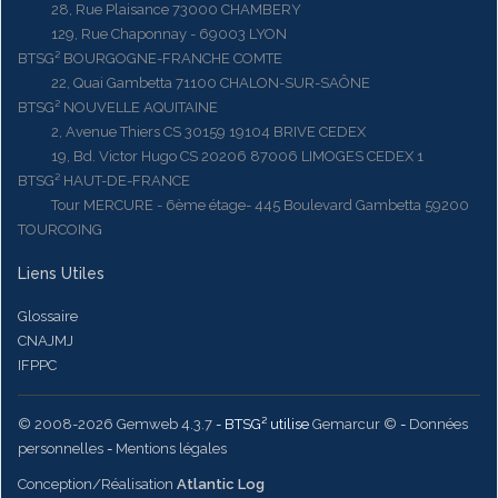
28, Rue Plaisance 73000 CHAMBERY
129, Rue Chaponnay - 69003 LYON
BTSG² BOURGOGNE-FRANCHE COMTE
22, Quai Gambetta 71100 CHALON-SUR-SAÔNE
BTSG² NOUVELLE AQUITAINE
2, Avenue Thiers CS 30159 19104 BRIVE CEDEX
19, Bd. Victor Hugo CS 20206 87006 LIMOGES CEDEX 1
BTSG² HAUT-DE-FRANCE
Tour MERCURE - 6ème étage- 445 Boulevard Gambetta 59200
TOURCOING
Liens Utiles
Glossaire
CNAJMJ
IFPPC
© 2008-2026 Gemweb 4.3.7
- BTSG² utilise
Gemarcur ©
-
Données
personnelles
-
Mentions légales
Conception/Réalisation
Atlantic Log