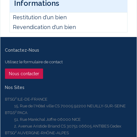
Informations
Restitution d'un bien
Revendication d'un bien
Contactez-Nous
Utilisez le formulaire de contact
Nous contacter
Nos Sites
BTSG² ILE-DE-FRANCE
15, Rue de l'Hôtel ville CS 70005 92200 NEUILLY-SUR-SEINE
BTGS² PACA
51, Rue Maréchal Joffre 06000 NICE
2, Avenue Aristide Briand CS 30751 06605 ANTIBES Cedex
BTSG² AUVERGNE-RHÔNE-ALPES