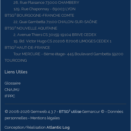
28, Rue Plaisance 73000 CHAMBERY
129, Rue Chaponnay - 69003 LYON
BTSG² BOURGOGNE-FRANCHE COMTE
22, Quai Gambetta 71100 CHALON-SUR-SAÔNE
BTSG² NOUVELLE AQUITAINE
2, Avenue Thiers CS 30159 19104 BRIVE CEDEX
19, Bd. Victor Hugo CS 20206 87006 LIMOGES CEDEX 1
BTSG² HAUT-DE-FRANCE
Tour MERCURE - 6ème étage- 445 Boulevard Gambetta 59200
TOURCOING
Liens Utiles
Glossaire
CNAJMJ
IFPPC
© 2008-2026 Gemweb 4.3.7
- BTSG² utilise
Gemarcur ©
-
Données
personnelles
-
Mentions légales
Conception/Réalisation
Atlantic Log