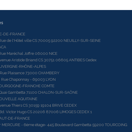
es
LE-DE-FRANCE
 de l'Hôtel ville CS 70005 92200 NEUILLY-SUR-SEINE
ACA
 Maréchal Joffre 06000 NICE
ue Aristide Briand CS 30751 06605 ANTIBES Cedex
AUVERGNE-RHÔNE-ALPES
e Plaisance 73000 CHAMBERY
ue Chaponnay - 69003 LYON
BOURGOGNE-FRANCHE COMTE
ai Gambetta 71100 CHALON-SUR-SAÔNE
OUVELLE AQUITAINE
ue Thiers CS 30159 19104 BRIVE CEDEX
 Victor Hugo CS 20206 87006 LIMOGES CEDEX 1
HAUT-DE-FRANCE
RCURE - 6ème étage- 445 Boulevard Gambetta 59200 TOURCOING