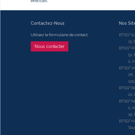
effectués.
Contactez-Nous
Nos Sit
Utilisez le formulaire de contact
BTSG² I
15, Rue
Nous contacter
BTGS² P
51, Rue
2, Aven
BTSG² 
28, Ru
129, R
BTSG² 
22, Qu
BTSG² N
2, Aven
19, Bd.
BTSG² 
Tour ME