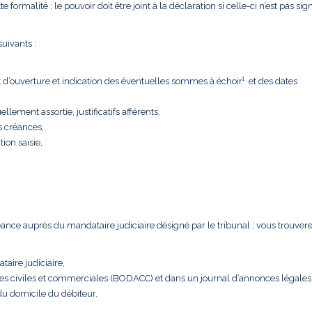
formalité ; le pouvoir doit être joint à la déclaration si celle-ci n’est pas sig
uivants :
t d’ouverture et indication des éventuelles sommes à échoir¹ et des dates
llement assortie, justificatifs afférents,
s créances,
tion saisie,
créance auprès du mandataire judiciaire désigné par le tribunal ; vous trouver
taire judiciaire,
nces civiles et commerciales (BODACC) et dans un journal d’annonces légales
 du domicile du débiteur.