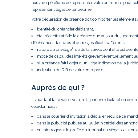
pouvoir spécifique de représenter votre entreprise pour cette 
représentant légal de l’entreprise.
Votre déclaration de créance doit comporter les éléments s
identité du créancier déclarant,
état récapitulatif de la créance due au jour du jugemen
d’échéances, factures et autres justificatifs afférents,
nature du privilège² ou de la sûreté dont elle est éventue
mode de calcul des intérêts grevant éventuellement le
si la créance fait l'objet d'un litige indication de la juridic
indication du RIB de votre entreprise.
Auprès de qui ?
Il vous faut faire valoir vos droits par une déclaration de 
coordonnées :
dans le courrier d’invitation à déclarer reçu de ce manda
dans la publicité publiée au Bulletin officiel des anno
en interrogeant le greffe du tribunal du siège social ou