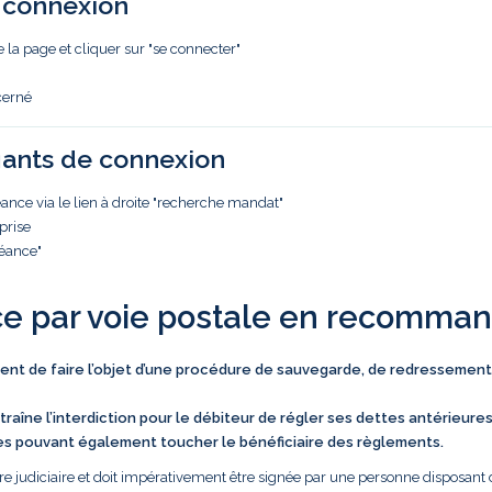
e connexion
e la page et cliquer sur "se connecter"
cerné
iants de connexion
nce via le lien à droite "recherche mandat"
prise
réance"
ce par voie postale en recomma
vient de faire l’objet d’une procédure de sauvegarde, de redressement
traîne l’interdiction pour le débiteur de régler ses dettes antérieure
es pouvant également toucher le bénéficiaire des règlements.
e judiciaire et doit impérativement être signée par une personne disposant 