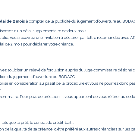
élai de 2 mois
à compter de la publicité du jugement d’ouverture au BODA
disposez d’un délai supplémentaire de deux mois.
ublié, vous recevrez une invitation à déclarer par lettre recomandée avec A
lai de 2 mois pour déclarer votre créance.
uvez solliciter un relevé de forclusion auprès du juge-commissaire désigné 
cation du jugement d’ouverture au BODACC.
 prise en considération au passif de la procédure et vous ne pourrez donc pa
.
t sommaire. Pour plus de précision, il vous appartient de vous référer au code
els que le prêt, le contrat de crédit-bail,…
aison de la qualité de sa créance, d’être préféré aux autres créanciers sur les 