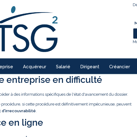
De
M
Mo
eprise
Acquéreur
Salarié
Dirigeant
Créancier
 entreprise en difficulté
céder à des informations spécifiques de l'état d'avancement du dossier.
ne procédure, si cette procédure est définitivement impécunieuse, peuvent
t d'irrecouvrabilité
.
e en ligne