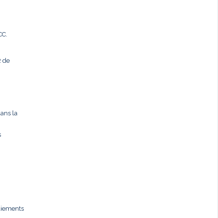
CC.
R de
dans la
s
paiements