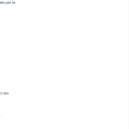
née par le
ez ses
,