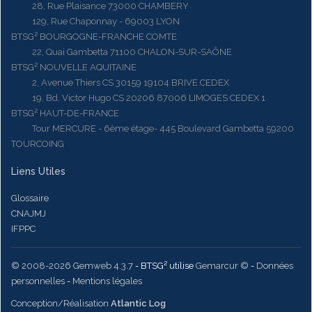
28, Rue Plaisance 73000 CHAMBERY
129, Rue Chaponnay - 69003 LYON
BTSG² BOURGOGNE-FRANCHE COMTE
22, Quai Gambetta 71100 CHALON-SUR-SAÔNE
BTSG² NOUVELLE AQUITAINE
2, Avenue Thiers CS 30159 19104 BRIVE CEDEX
19, Bd. Victor Hugo CS 20206 87006 LIMOGES CEDEX 1
BTSG² HAUT-DE-FRANCE
Tour MERCURE - 6ème étage- 445 Boulevard Gambetta 59200
TOURCOING
Liens Utiles
Glossaire
CNAJMJ
IFPPC
© 2008-2026 Gemweb 4.3.7
- BTSG² utilise
Gemarcur ©
-
Données
personnelles
-
Mentions légales
Conception/Réalisation
Atlantic Log