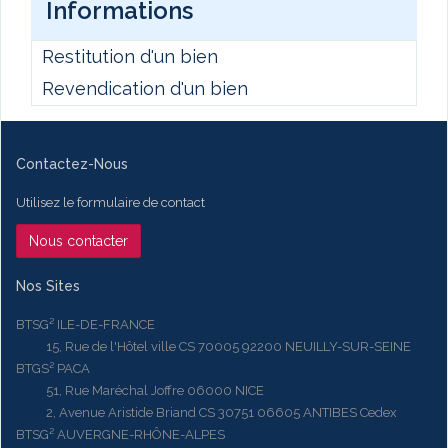
Informations
Restitution d'un bien
Revendication d'un bien
Contactez-Nous
Utilisez le formulaire de contact
Nous contacter
Nos Sites
BTSG² ILE-DE-FRANCE
15, Rue de l'Hôtel ville CS 70005 92200 NEUILLY-SUR-SEINE
BTGS² PACA
51, Rue Maréchal Joffre 06000 NICE
2, Avenue Aristide Briand CS 30751 06605 ANTIBES Cedex
BTSG² AUVERGNE-RHÔNE-ALPES