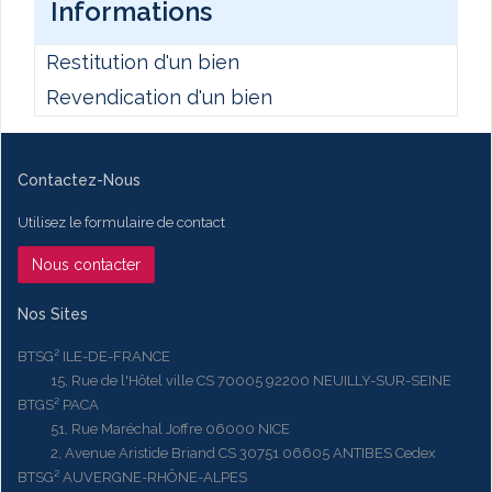
Informations
Restitution d'un bien
Revendication d'un bien
Contactez-Nous
Utilisez le formulaire de contact
Nous contacter
Nos Sites
BTSG² ILE-DE-FRANCE
15, Rue de l'Hôtel ville CS 70005 92200 NEUILLY-SUR-SEINE
BTGS² PACA
51, Rue Maréchal Joffre 06000 NICE
2, Avenue Aristide Briand CS 30751 06605 ANTIBES Cedex
BTSG² AUVERGNE-RHÔNE-ALPES