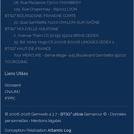
28, Rue Plaisance 73000 CHAMBERY
129, Rue Chaponnay - 69003 LYON
BTSG² BOURGOGNE-FRANCHE COMTE
22, Quai Gambetta 71100 CHALON-SUR-SAÔNE
BTSG² NOUVELLE AQUITAINE
2, Avenue Thiers CS 30159 19104 BRIVE CEDEX
19, Bd. Victor Hugo CS 20206 87006 LIMOGES CEDEX 1
BTSG² HAUT-DE-FRANCE
Tour MERCURE - 6ème étage- 445 Boulevard Gambetta 59200
TOURCOING
Liens Utiles
Glossaire
CNAJMJ
IFPPC
© 2008-2026 Gemweb 4.3.7
- BTSG² utilise
Gemarcur ©
-
Données
personnelles
-
Mentions légales
Conception/Réalisation
Atlantic Log