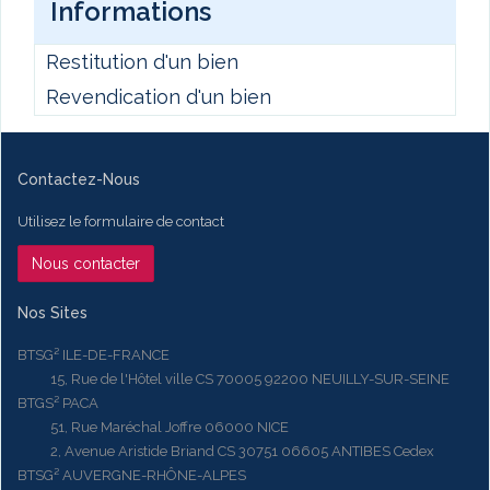
Informations
Restitution d'un bien
Revendication d'un bien
Contactez-Nous
Utilisez le formulaire de contact
Nous contacter
Nos Sites
BTSG² ILE-DE-FRANCE
15, Rue de l'Hôtel ville CS 70005 92200 NEUILLY-SUR-SEINE
BTGS² PACA
51, Rue Maréchal Joffre 06000 NICE
2, Avenue Aristide Briand CS 30751 06605 ANTIBES Cedex
BTSG² AUVERGNE-RHÔNE-ALPES