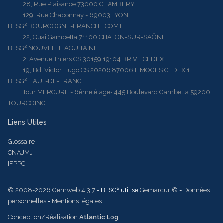
28, Rue Plaisance 73000 CHAMBERY
129, Rue Chaponnay - 69003 LYON
BTSG² BOURGOGNE-FRANCHE COMTE
22, Quai Gambetta 71100 CHALON-SUR-SAÔNE
BTSG² NOUVELLE AQUITAINE
2, Avenue Thiers CS 30159 19104 BRIVE CEDEX
19, Bd. Victor Hugo CS 20206 87006 LIMOGES CEDEX 1
BTSG² HAUT-DE-FRANCE
Tour MERCURE - 6ème étage- 445 Boulevard Gambetta 59200
TOURCOING
Liens Utiles
Glossaire
CNAJMJ
IFPPC
© 2008-2026 Gemweb 4.3.7
- BTSG² utilise
Gemarcur ©
-
Données
personnelles
-
Mentions légales
Conception/Réalisation
Atlantic Log