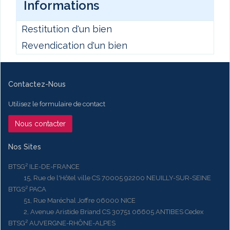
Informations
Restitution d'un bien
Revendication d'un bien
Contactez-Nous
Utilisez le formulaire de contact
Nous contacter
Nos Sites
BTSG² ILE-DE-FRANCE
15, Rue de l'Hôtel ville CS 70005 92200 NEUILLY-SUR-SEINE
BTGS² PACA
51, Rue Maréchal Joffre 06000 NICE
2, Avenue Aristide Briand CS 30751 06605 ANTIBES Cedex
BTSG² AUVERGNE-RHÔNE-ALPES