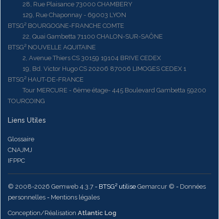
28, Rue Plaisance 73000 CHAMBERY
129, Rue Chaponnay - 69003 LYON
BTSG² BOURGOGNE-FRANCHE COMTE
22, Quai Gambetta 71100 CHALON-SUR-SAÔNE
BTSG² NOUVELLE AQUITAINE
2, Avenue Thiers CS 30159 19104 BRIVE CEDEX
19, Bd. Victor Hugo CS 20206 87006 LIMOGES CEDEX 1
BTSG² HAUT-DE-FRANCE
Tour MERCURE - 6ème étage- 445 Boulevard Gambetta 59200
TOURCOING
Liens Utiles
Glossaire
CNAJMJ
IFPPC
© 2008-2026 Gemweb 4.3.7
- BTSG² utilise
Gemarcur ©
-
Données
personnelles
-
Mentions légales
Conception/Réalisation
Atlantic Log