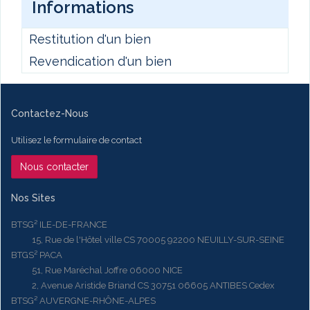
Informations
Restitution d'un bien
Revendication d'un bien
Contactez-Nous
Utilisez le formulaire de contact
Nous contacter
Nos Sites
BTSG² ILE-DE-FRANCE
15, Rue de l'Hôtel ville CS 70005 92200 NEUILLY-SUR-SEINE
BTGS² PACA
51, Rue Maréchal Joffre 06000 NICE
2, Avenue Aristide Briand CS 30751 06605 ANTIBES Cedex
BTSG² AUVERGNE-RHÔNE-ALPES