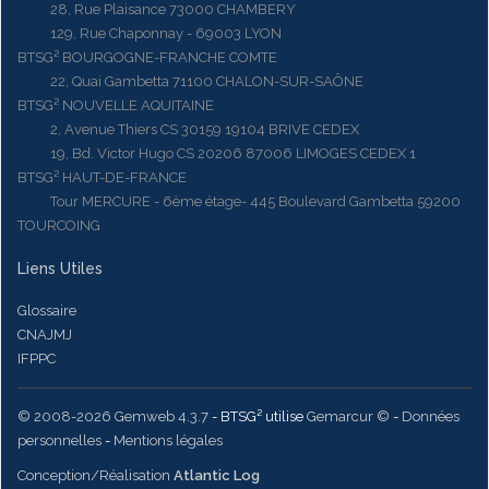
28, Rue Plaisance 73000 CHAMBERY
129, Rue Chaponnay - 69003 LYON
BTSG² BOURGOGNE-FRANCHE COMTE
22, Quai Gambetta 71100 CHALON-SUR-SAÔNE
BTSG² NOUVELLE AQUITAINE
2, Avenue Thiers CS 30159 19104 BRIVE CEDEX
19, Bd. Victor Hugo CS 20206 87006 LIMOGES CEDEX 1
BTSG² HAUT-DE-FRANCE
Tour MERCURE - 6ème étage- 445 Boulevard Gambetta 59200
TOURCOING
Liens Utiles
Glossaire
CNAJMJ
IFPPC
© 2008-2026 Gemweb 4.3.7
- BTSG² utilise
Gemarcur ©
-
Données
personnelles
-
Mentions légales
Conception/Réalisation
Atlantic Log