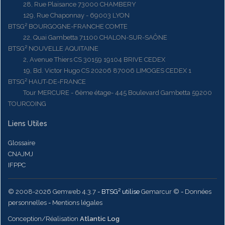
28, Rue Plaisance 73000 CHAMBERY
129, Rue Chaponnay - 69003 LYON
BTSG² BOURGOGNE-FRANCHE COMTE
22, Quai Gambetta 71100 CHALON-SUR-SAÔNE
BTSG² NOUVELLE AQUITAINE
2, Avenue Thiers CS 30159 19104 BRIVE CEDEX
19, Bd. Victor Hugo CS 20206 87006 LIMOGES CEDEX 1
BTSG² HAUT-DE-FRANCE
Tour MERCURE - 6ème étage- 445 Boulevard Gambetta 59200
TOURCOING
Liens Utiles
Glossaire
CNAJMJ
IFPPC
© 2008-2026 Gemweb 4.3.7
- BTSG² utilise
Gemarcur ©
-
Données
personnelles
-
Mentions légales
Conception/Réalisation
Atlantic Log