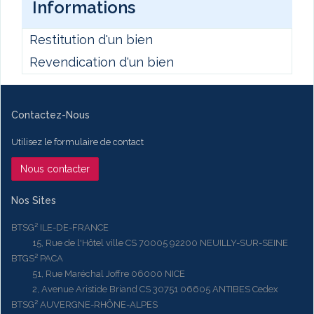
Informations
Restitution d'un bien
Revendication d'un bien
Contactez-Nous
Utilisez le formulaire de contact
Nous contacter
Nos Sites
BTSG² ILE-DE-FRANCE
15, Rue de l'Hôtel ville CS 70005 92200 NEUILLY-SUR-SEINE
BTGS² PACA
51, Rue Maréchal Joffre 06000 NICE
2, Avenue Aristide Briand CS 30751 06605 ANTIBES Cedex
BTSG² AUVERGNE-RHÔNE-ALPES