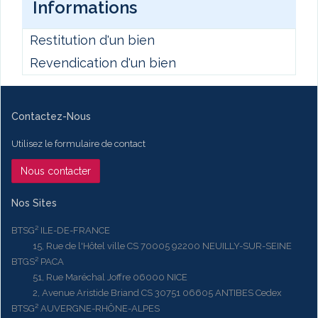
Informations
Restitution d'un bien
Revendication d'un bien
Contactez-Nous
Utilisez le formulaire de contact
Nous contacter
Nos Sites
BTSG² ILE-DE-FRANCE
15, Rue de l'Hôtel ville CS 70005 92200 NEUILLY-SUR-SEINE
BTGS² PACA
51, Rue Maréchal Joffre 06000 NICE
2, Avenue Aristide Briand CS 30751 06605 ANTIBES Cedex
BTSG² AUVERGNE-RHÔNE-ALPES