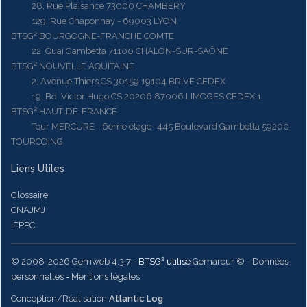
28, Rue Plaisance 73000 CHAMBERY
129, Rue Chaponnay - 69003 LYON
BTSG² BOURGOGNE-FRANCHE COMTE
22, Quai Gambetta 71100 CHALON-SUR-SAÔNE
BTSG² NOUVELLE AQUITAINE
2, Avenue Thiers CS 30159 19104 BRIVE CEDEX
19, Bd. Victor Hugo CS 20206 87006 LIMOGES CEDEX 1
BTSG² HAUT-DE-FRANCE
Tour MERCURE - 6ème étage- 445 Boulevard Gambetta 59200
TOURCOING
Liens Utiles
Glossaire
CNAJMJ
IFPPC
© 2008-2026 Gemweb 4.3.7
- BTSG² utilise
Gemarcur ©
-
Données
personnelles
-
Mentions légales
Conception/Réalisation
Atlantic Log