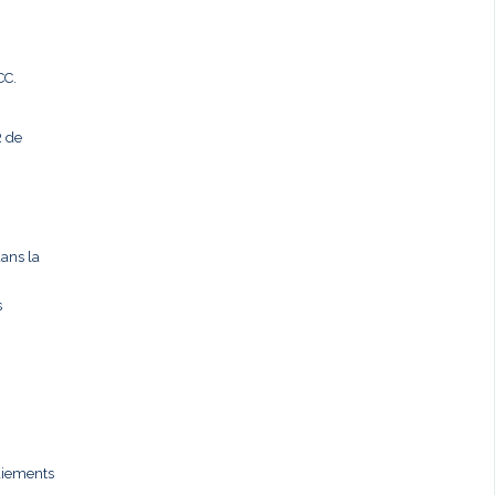
CC.
R de
dans la
s
paiements