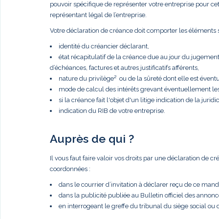
pouvoir spécifique de représenter votre entreprise pour cette 
représentant légal de l’entreprise.
Votre déclaration de créance doit comporter les éléments s
identité du créancier déclarant,
état récapitulatif de la créance due au jour du jugemen
d’échéances, factures et autres justificatifs afférents,
nature du privilège² ou de la sûreté dont elle est éventue
mode de calcul des intérêts grevant éventuellement le
si la créance fait l'objet d'un litige indication de la juridic
indication du RIB de votre entreprise.
Auprès de qui ?
Il vous faut faire valoir vos droits par une déclaration de 
coordonnées :
dans le courrier d’invitation à déclarer reçu de ce manda
dans la publicité publiée au Bulletin officiel des anno
en interrogeant le greffe du tribunal du siège social ou