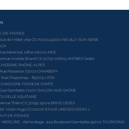
es
LE-DE-FRANCE
 de l'Hôtel ville CS 70005 92200 NEUILLY-SUR-SEINE
ACA
 Maréchal Joffre 06000 NICE
ue Aristide Briand CS 30751 06605 ANTIBES Cedex
AUVERGNE-RHÔNE-ALPES
e Plaisance 73000 CHAMBERY
ue Chaponnay - 69003 LYON
BOURGOGNE-FRANCHE COMTE
ai Gambetta 71100 CHALON-SUR-SAÔNE
OUVELLE AQUITAINE
ue Thiers CS 30159 19104 BRIVE CEDEX
 Victor Hugo CS 20206 87006 LIMOGES CEDEX 1
HAUT-DE-FRANCE
RCURE - 6ème étage- 445 Boulevard Gambetta 59200 TOURCOING