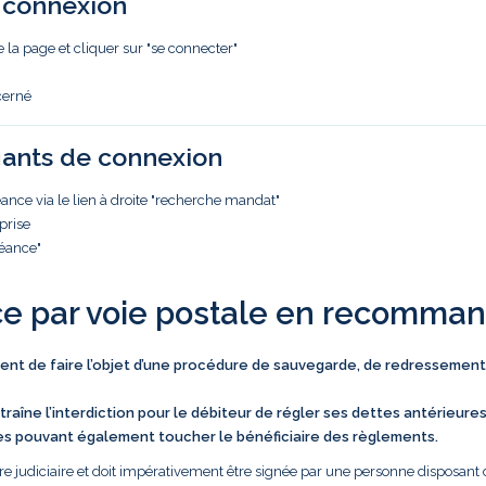
e connexion
e la page et cliquer sur "se connecter"
cerné
iants de connexion
nce via le lien à droite "recherche mandat"
prise
réance"
ce par voie postale en recomma
vient de faire l’objet d’une procédure de sauvegarde, de redressement
traîne l’interdiction pour le débiteur de régler ses dettes antérieure
es pouvant également toucher le bénéficiaire des règlements.
e judiciaire et doit impérativement être signée par une personne disposant 