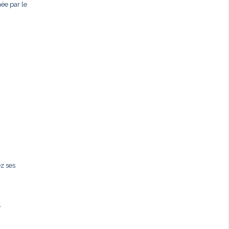
née par le
ez ses
,