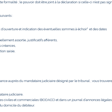
formalité ; le pouvoir doit être joint à la déclaration si celle-ci n’est pas sig
uivants :
t d’ouverture et indication des éventuelles sommes à échoir¹ et des dates
llement assortie, justificatifs afférents,
s créances,
tion saisie,
créance auprès du mandataire judiciaire désigné par le tribunal ; vous trouver
taire judiciaire,
nces civiles et commerciales (BODACC) et dans un journal d’annonces légales
 du domicile du débiteur.