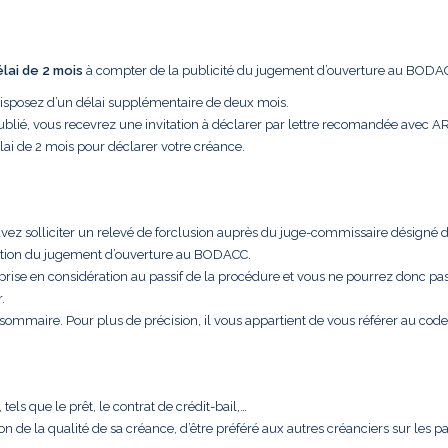
élai de 2 mois
à compter de la publicité du jugement d’ouverture au BODA
disposez d’un délai supplémentaire de deux mois.
ublié, vous recevrez une invitation à déclarer par lettre recomandée avec A
lai de 2 mois pour déclarer votre créance.
uvez solliciter un relevé de forclusion auprès du juge-commissaire désigné 
cation du jugement d’ouverture au BODACC.
 prise en considération au passif de la procédure et vous ne pourrez donc pa
.
t sommaire. Pour plus de précision, il vous appartient de vous référer au code
els que le prêt, le contrat de crédit-bail,…
aison de la qualité de sa créance, d’être préféré aux autres créanciers sur les 