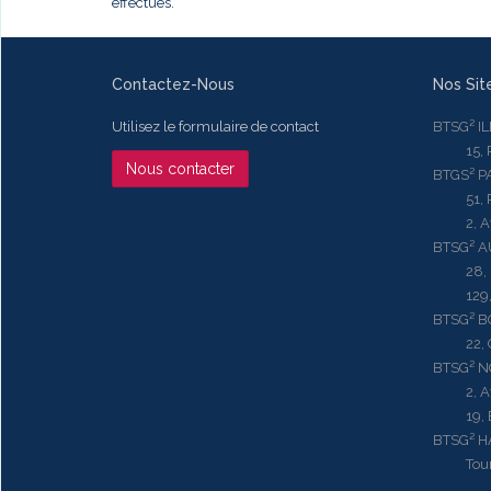
effectués.
Contactez-Nous
Nos Sit
Utilisez le formulaire de contact
BTSG² I
15, Rue
Nous contacter
BTGS² P
51, Rue
2, Aven
BTSG² 
28, Ru
129, R
BTSG² 
22, Qu
BTSG² N
2, Aven
19, Bd.
BTSG² 
Tour ME