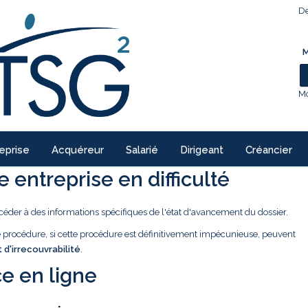
De
M
Mo
eprise
Acquéreur
Salarié
Dirigeant
Créancier
 entreprise en difficulté
céder à des informations spécifiques de l'état d'avancement du dossier.
ne procédure, si cette procédure est définitivement impécunieuse, peuvent
t d'irrecouvrabilité
.
e en ligne