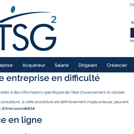
De
M
Mo
eprise
Acquéreur
Salarié
Dirigeant
Créancier
 entreprise en difficulté
céder à des informations spécifiques de l'état d'avancement du dossier.
ne procédure, si cette procédure est définitivement impécunieuse, peuvent
t d'irrecouvrabilité
.
e en ligne