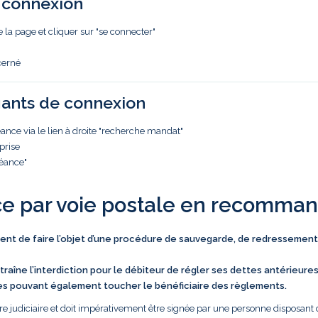
e connexion
e la page et cliquer sur "se connecter"
cerné
iants de connexion
nce via le lien à droite "recherche mandat"
prise
réance"
ce par voie postale en recomma
vient de faire l’objet d’une procédure de sauvegarde, de redressement
traîne l’interdiction pour le débiteur de régler ses dettes antérieure
es pouvant également toucher le bénéficiaire des règlements.
e judiciaire et doit impérativement être signée par une personne disposant 