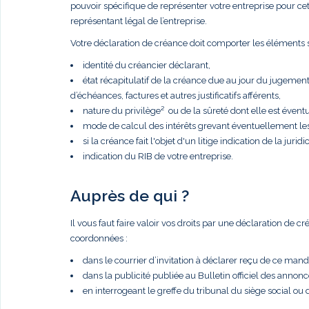
pouvoir spécifique de représenter votre entreprise pour cette 
représentant légal de l’entreprise.
Votre déclaration de créance doit comporter les éléments s
identité du créancier déclarant,
état récapitulatif de la créance due au jour du jugemen
d’échéances, factures et autres justificatifs afférents,
nature du privilège² ou de la sûreté dont elle est éventue
mode de calcul des intérêts grevant éventuellement le
si la créance fait l'objet d'un litige indication de la juridic
indication du RIB de votre entreprise.
Auprès de qui ?
Il vous faut faire valoir vos droits par une déclaration de 
coordonnées :
dans le courrier d’invitation à déclarer reçu de ce manda
dans la publicité publiée au Bulletin officiel des anno
en interrogeant le greffe du tribunal du siège social ou