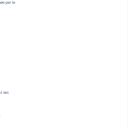
née par le
ez ses
,