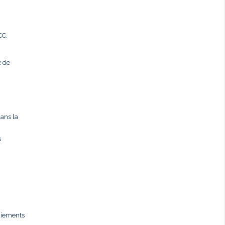
CC.
R de
dans la
s
paiements