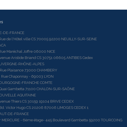
es
LE-DE-FRANCE
 de l'Hôtel ville CS 70005 92200 NEUILLY-SUR-SEINE
ACA
 Maréchal Joffre 06000 NICE
ue Aristide Briand CS 30751 06605 ANTIBES Cedex
AUVERGNE-RHÔNE-ALPES
e Plaisance 73000 CHAMBERY
ue Chaponnay - 69003 LYON
BOURGOGNE-FRANCHE COMTE
ai Gambetta 71100 CHALON-SUR-SAÔNE
OUVELLE AQUITAINE
ue Thiers CS 30159 19104 BRIVE CEDEX
 Victor Hugo CS 20206 87006 LIMOGES CEDEX 1
HAUT-DE-FRANCE
RCURE - 6ème étage- 445 Boulevard Gambetta 59200 TOURCOING