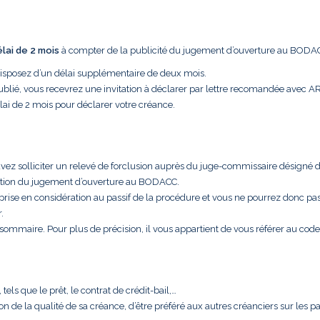
élai de 2 mois
à compter de la publicité du jugement d’ouverture au BODA
disposez d’un délai supplémentaire de deux mois.
ublié, vous recevrez une invitation à déclarer par lettre recomandée avec A
lai de 2 mois pour déclarer votre créance.
uvez solliciter un relevé de forclusion auprès du juge-commissaire désigné 
cation du jugement d’ouverture au BODACC.
 prise en considération au passif de la procédure et vous ne pourrez donc pa
.
t sommaire. Pour plus de précision, il vous appartient de vous référer au code
els que le prêt, le contrat de crédit-bail,…
aison de la qualité de sa créance, d’être préféré aux autres créanciers sur les 