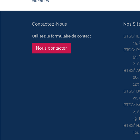
effectués.
Contactez-Nous
Nos Sit
Utilisez le formulaire de contact
BTSG² I
15, Rue
Nous contacter
BTGS² P
51, Rue
2, Aven
BTSG² 
28, Ru
129, R
BTSG² 
22, Qu
BTSG² N
2, Aven
19, Bd.
BTSG² 
Tour ME