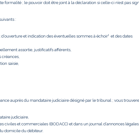
formalité ; le pouvoir doit être joint à la déclaration si celle-ci n’est pas sig
uivants :
t d’ouverture et indication des éventuelles sommes à échoir¹ et des dates
llement assortie, justificatifs afférents,
s créances,
tion saisie,
créance auprès du mandataire judiciaire désigné par le tribunal ; vous trouver
taire judiciaire,
nces civiles et commerciales (BODACC) et dans un journal d’annonces légales
 du domicile du débiteur.