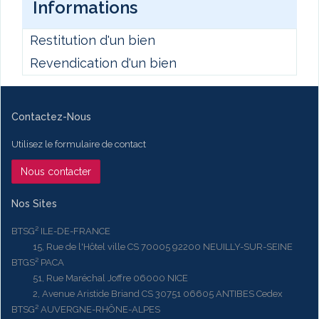
Informations
Restitution d'un bien
Revendication d'un bien
Contactez-Nous
Utilisez le formulaire de contact
Nous contacter
Nos Sites
BTSG² ILE-DE-FRANCE
15, Rue de l'Hôtel ville CS 70005 92200 NEUILLY-SUR-SEINE
BTGS² PACA
51, Rue Maréchal Joffre 06000 NICE
2, Avenue Aristide Briand CS 30751 06605 ANTIBES Cedex
BTSG² AUVERGNE-RHÔNE-ALPES