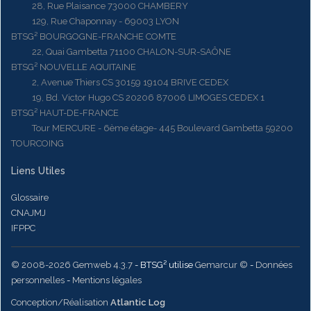
28, Rue Plaisance 73000 CHAMBERY
129, Rue Chaponnay - 69003 LYON
BTSG² BOURGOGNE-FRANCHE COMTE
22, Quai Gambetta 71100 CHALON-SUR-SAÔNE
BTSG² NOUVELLE AQUITAINE
2, Avenue Thiers CS 30159 19104 BRIVE CEDEX
19, Bd. Victor Hugo CS 20206 87006 LIMOGES CEDEX 1
BTSG² HAUT-DE-FRANCE
Tour MERCURE - 6ème étage- 445 Boulevard Gambetta 59200
TOURCOING
Liens Utiles
Glossaire
CNAJMJ
IFPPC
© 2008-2026 Gemweb 4.3.7
- BTSG² utilise
Gemarcur ©
-
Données
personnelles
-
Mentions légales
Conception/Réalisation
Atlantic Log