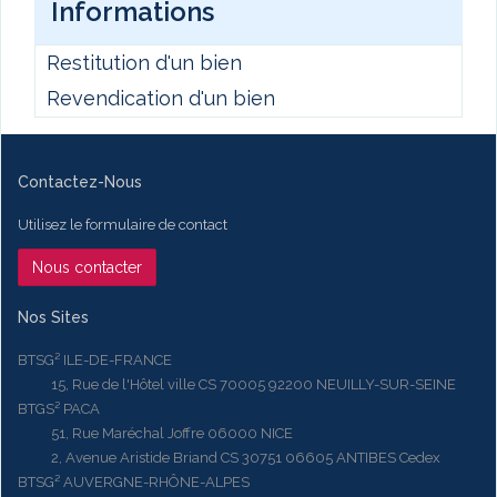
Informations
Restitution d'un bien
Revendication d'un bien
Contactez-Nous
Utilisez le formulaire de contact
Nous contacter
Nos Sites
BTSG² ILE-DE-FRANCE
15, Rue de l'Hôtel ville CS 70005 92200 NEUILLY-SUR-SEINE
BTGS² PACA
51, Rue Maréchal Joffre 06000 NICE
2, Avenue Aristide Briand CS 30751 06605 ANTIBES Cedex
BTSG² AUVERGNE-RHÔNE-ALPES