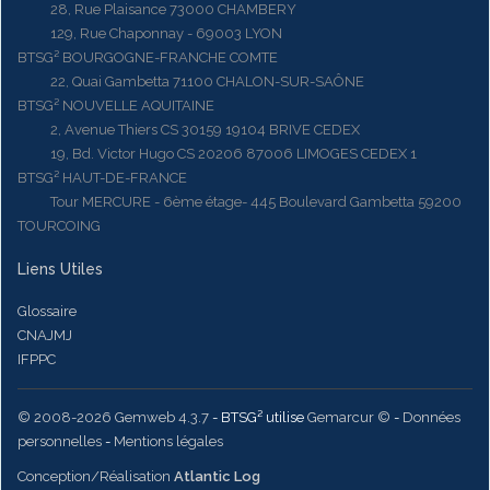
28, Rue Plaisance 73000 CHAMBERY
129, Rue Chaponnay - 69003 LYON
BTSG² BOURGOGNE-FRANCHE COMTE
22, Quai Gambetta 71100 CHALON-SUR-SAÔNE
BTSG² NOUVELLE AQUITAINE
2, Avenue Thiers CS 30159 19104 BRIVE CEDEX
19, Bd. Victor Hugo CS 20206 87006 LIMOGES CEDEX 1
BTSG² HAUT-DE-FRANCE
Tour MERCURE - 6ème étage- 445 Boulevard Gambetta 59200
TOURCOING
Liens Utiles
Glossaire
CNAJMJ
IFPPC
© 2008-2026 Gemweb 4.3.7
- BTSG² utilise
Gemarcur ©
-
Données
personnelles
-
Mentions légales
Conception/Réalisation
Atlantic Log