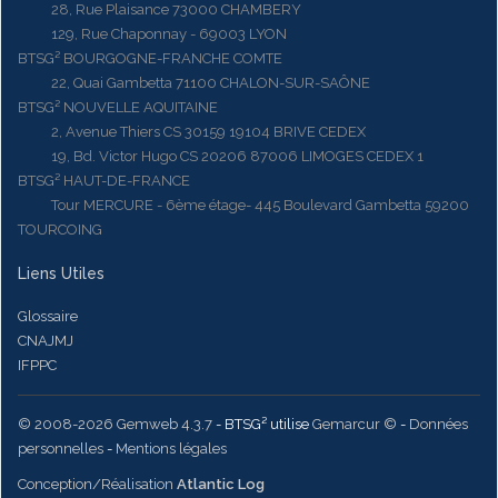
28, Rue Plaisance 73000 CHAMBERY
129, Rue Chaponnay - 69003 LYON
BTSG² BOURGOGNE-FRANCHE COMTE
22, Quai Gambetta 71100 CHALON-SUR-SAÔNE
BTSG² NOUVELLE AQUITAINE
2, Avenue Thiers CS 30159 19104 BRIVE CEDEX
19, Bd. Victor Hugo CS 20206 87006 LIMOGES CEDEX 1
BTSG² HAUT-DE-FRANCE
Tour MERCURE - 6ème étage- 445 Boulevard Gambetta 59200
TOURCOING
Liens Utiles
Glossaire
CNAJMJ
IFPPC
© 2008-2026 Gemweb 4.3.7
- BTSG² utilise
Gemarcur ©
-
Données
personnelles
-
Mentions légales
Conception/Réalisation
Atlantic Log