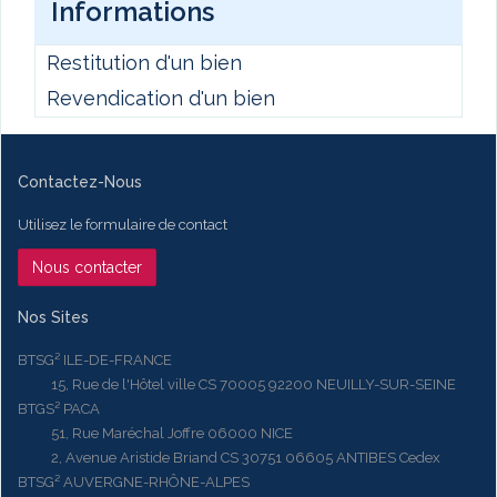
Informations
Restitution d'un bien
Revendication d'un bien
Contactez-Nous
Utilisez le formulaire de contact
Nous contacter
Nos Sites
BTSG² ILE-DE-FRANCE
15, Rue de l'Hôtel ville CS 70005 92200 NEUILLY-SUR-SEINE
BTGS² PACA
51, Rue Maréchal Joffre 06000 NICE
2, Avenue Aristide Briand CS 30751 06605 ANTIBES Cedex
BTSG² AUVERGNE-RHÔNE-ALPES