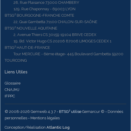
28, Rue Plaisance 73000 CHAMBERY
129, Rue Chaponnay - 69003 LYON
BTSG² BOURGOGNE-FRANCHE COMTE
22, Quai Gambetta 71100 CHALON-SUR-SAÔNE
BTSG² NOUVELLE AQUITAINE
2, Avenue Thiers CS 30159 19104 BRIVE CEDEX
19, Bd. Victor Hugo CS 20206 87006 LIMOGES CEDEX 1
BTSG² HAUT-DE-FRANCE
Tour MERCURE - 6ème étage- 445 Boulevard Gambetta 59200
TOURCOING
Liens Utiles
Glossaire
CNAJMJ
IFPPC
© 2008-2026 Gemweb 4.3.7
- BTSG² utilise
Gemarcur ©
-
Données
personnelles
-
Mentions légales
Conception/Réalisation
Atlantic Log