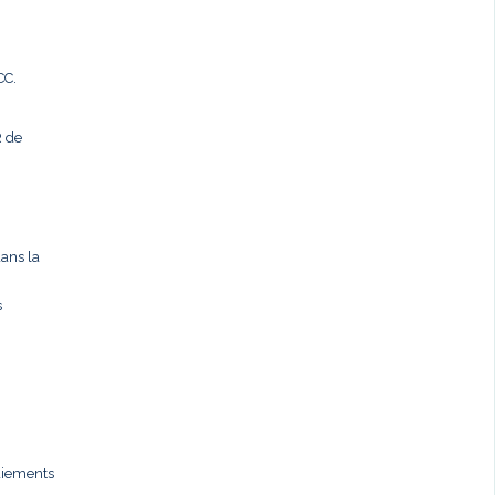
CC.
R de
dans la
s
paiements