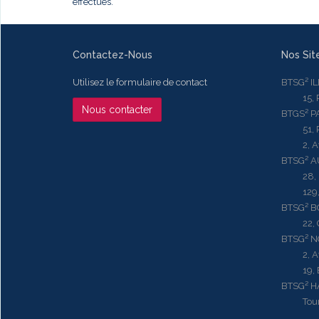
effectués.
Contactez-Nous
Nos Sit
Utilisez le formulaire de contact
BTSG² I
15, Rue
Nous contacter
BTGS² P
51, Rue
2, Aven
BTSG² 
28, Ru
129, R
BTSG² 
22, Qu
BTSG² N
2, Aven
19, Bd.
BTSG² 
Tour ME