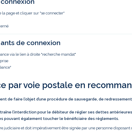
e connexion
e la page et cliquer sur "se connecter"
cerné
iants de connexion
nce via le lien à droite "recherche mandat"
prise
réance"
ce par voie postale en recomma
vient de faire l’objet d’une procédure de sauvegarde, de redressement
traîne l’interdiction pour le débiteur de régler ses dettes antérieure
es pouvant également toucher le bénéficiaire des règlements.
e judiciaire et doit impérativement être signée par une personne disposant 