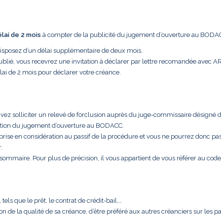
élai de 2 mois
à compter de la publicité du jugement d’ouverture au BODA
disposez d’un délai supplémentaire de deux mois.
ublié, vous recevrez une invitation à déclarer par lettre recomandée avec A
lai de 2 mois pour déclarer votre créance.
uvez solliciter un relevé de forclusion auprès du juge-commissaire désigné 
cation du jugement d’ouverture au BODACC.
 prise en considération au passif de la procédure et vous ne pourrez donc pa
.
t sommaire. Pour plus de précision, il vous appartient de vous référer au code
els que le prêt, le contrat de crédit-bail,…
aison de la qualité de sa créance, d’être préféré aux autres créanciers sur les 