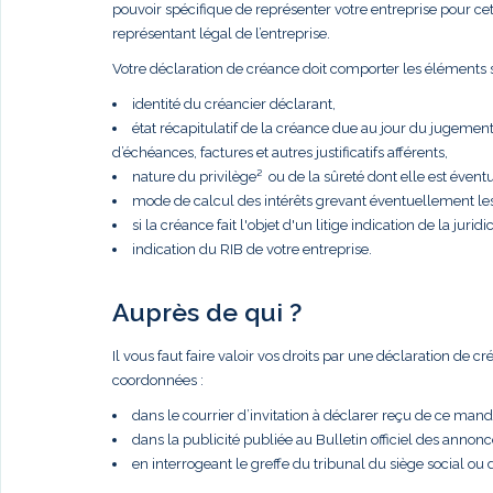
pouvoir spécifique de représenter votre entreprise pour cette 
représentant légal de l’entreprise.
Votre déclaration de créance doit comporter les éléments s
identité du créancier déclarant,
état récapitulatif de la créance due au jour du jugemen
d’échéances, factures et autres justificatifs afférents,
nature du privilège² ou de la sûreté dont elle est éventue
mode de calcul des intérêts grevant éventuellement le
si la créance fait l'objet d'un litige indication de la juridic
indication du RIB de votre entreprise.
Auprès de qui ?
Il vous faut faire valoir vos droits par une déclaration de 
coordonnées :
dans le courrier d’invitation à déclarer reçu de ce manda
dans la publicité publiée au Bulletin officiel des anno
en interrogeant le greffe du tribunal du siège social ou