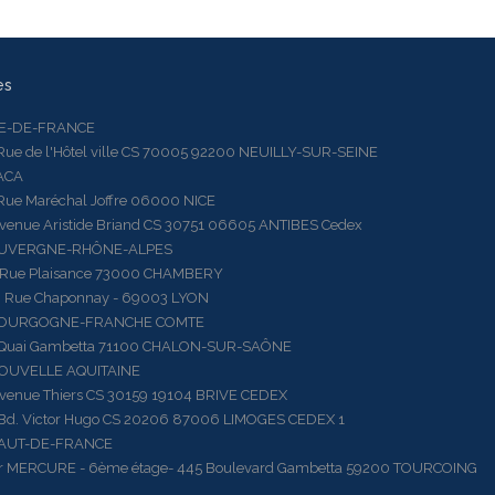
es
LE-DE-FRANCE
 de l'Hôtel ville CS 70005 92200 NEUILLY-SUR-SEINE
ACA
 Maréchal Joffre 06000 NICE
ue Aristide Briand CS 30751 06605 ANTIBES Cedex
AUVERGNE-RHÔNE-ALPES
e Plaisance 73000 CHAMBERY
ue Chaponnay - 69003 LYON
BOURGOGNE-FRANCHE COMTE
ai Gambetta 71100 CHALON-SUR-SAÔNE
OUVELLE AQUITAINE
ue Thiers CS 30159 19104 BRIVE CEDEX
 Victor Hugo CS 20206 87006 LIMOGES CEDEX 1
HAUT-DE-FRANCE
RCURE - 6ème étage- 445 Boulevard Gambetta 59200 TOURCOING