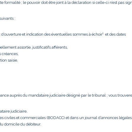
formalité ; le pouvoir doit être joint à la déclaration si celle-ci n’est pas sig
uivants :
t d’ouverture et indication des éventuelles sommes à échoir¹ et des dates
llement assortie, justificatifs afférents,
s créances,
tion saisie,
créance auprès du mandataire judiciaire désigné par le tribunal ; vous trouver
taire judiciaire,
nces civiles et commerciales (BODACC) et dans un journal d’annonces légales
 du domicile du débiteur.