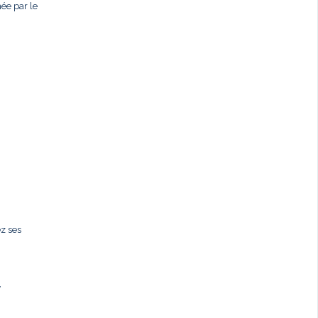
née par le
ez ses
,