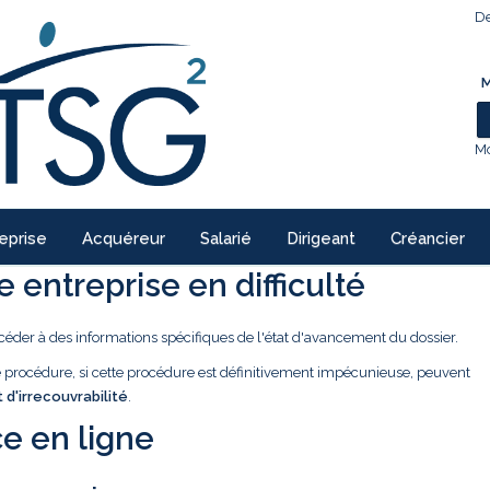
De
M
Mo
eprise
Acquéreur
Salarié
Dirigeant
Créancier
 entreprise en difficulté
céder à des informations spécifiques de l'état d'avancement du dossier.
ne procédure, si cette procédure est définitivement impécunieuse, peuvent
t d'irrecouvrabilité
.
e en ligne