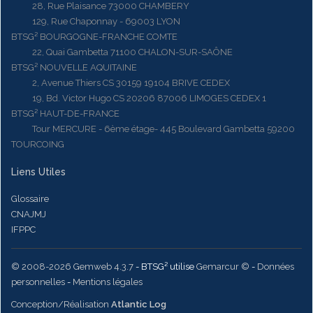
28, Rue Plaisance 73000 CHAMBERY
129, Rue Chaponnay - 69003 LYON
BTSG² BOURGOGNE-FRANCHE COMTE
22, Quai Gambetta 71100 CHALON-SUR-SAÔNE
BTSG² NOUVELLE AQUITAINE
2, Avenue Thiers CS 30159 19104 BRIVE CEDEX
19, Bd. Victor Hugo CS 20206 87006 LIMOGES CEDEX 1
BTSG² HAUT-DE-FRANCE
Tour MERCURE - 6ème étage- 445 Boulevard Gambetta 59200
TOURCOING
Liens Utiles
Glossaire
CNAJMJ
IFPPC
© 2008-2026 Gemweb 4.3.7
- BTSG² utilise
Gemarcur ©
-
Données
personnelles
-
Mentions légales
Conception/Réalisation
Atlantic Log