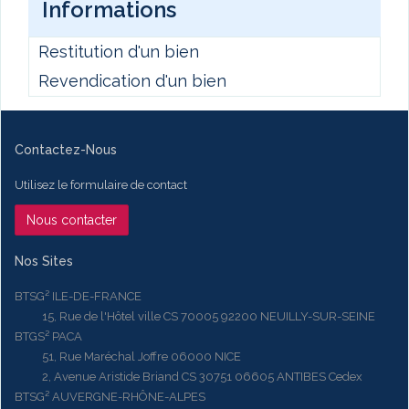
Informations
Restitution d'un bien
Revendication d'un bien
Contactez-Nous
Utilisez le formulaire de contact
Nous contacter
Nos Sites
BTSG² ILE-DE-FRANCE
15, Rue de l'Hôtel ville CS 70005 92200 NEUILLY-SUR-SEINE
BTGS² PACA
51, Rue Maréchal Joffre 06000 NICE
2, Avenue Aristide Briand CS 30751 06605 ANTIBES Cedex
BTSG² AUVERGNE-RHÔNE-ALPES