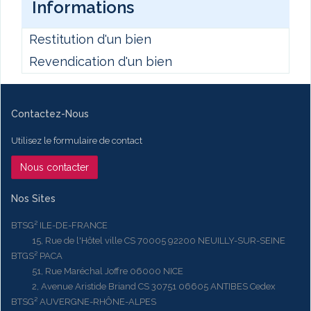
Informations
Restitution d'un bien
Revendication d'un bien
Contactez-Nous
Utilisez le formulaire de contact
Nous contacter
Nos Sites
BTSG² ILE-DE-FRANCE
15, Rue de l'Hôtel ville CS 70005 92200 NEUILLY-SUR-SEINE
BTGS² PACA
51, Rue Maréchal Joffre 06000 NICE
2, Avenue Aristide Briand CS 30751 06605 ANTIBES Cedex
BTSG² AUVERGNE-RHÔNE-ALPES