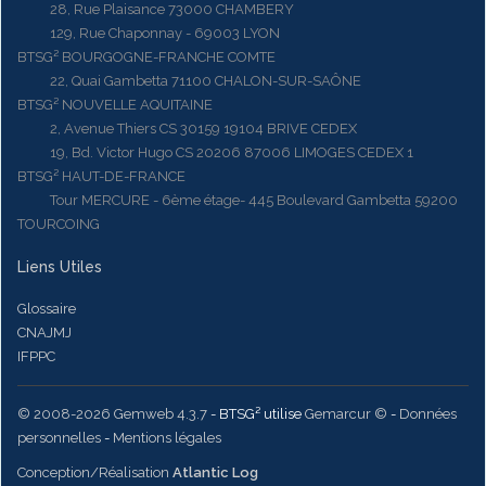
28, Rue Plaisance 73000 CHAMBERY
129, Rue Chaponnay - 69003 LYON
BTSG² BOURGOGNE-FRANCHE COMTE
22, Quai Gambetta 71100 CHALON-SUR-SAÔNE
BTSG² NOUVELLE AQUITAINE
2, Avenue Thiers CS 30159 19104 BRIVE CEDEX
19, Bd. Victor Hugo CS 20206 87006 LIMOGES CEDEX 1
BTSG² HAUT-DE-FRANCE
Tour MERCURE - 6ème étage- 445 Boulevard Gambetta 59200
TOURCOING
Liens Utiles
Glossaire
CNAJMJ
IFPPC
© 2008-2026 Gemweb 4.3.7
- BTSG² utilise
Gemarcur ©
-
Données
personnelles
-
Mentions légales
Conception/Réalisation
Atlantic Log