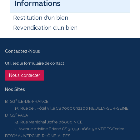
Informations
Restitution d'un bien
Revendication d'un bien
Contactez-Nous
Utilisez le formulaire de contact
Nous contacter
Nos Sites
BTSG² ILE-DE-FRANCE
15, Rue de l'Hôtel ville CS 70005 92200 NEUILLY-SUR-SEINE
BTGS² PACA
51, Rue Maréchal Joffre 06000 NICE
2, Avenue Aristide Briand CS 30751 06605 ANTIBES Cedex
BTSG² AUVERGNE-RHÔNE-ALPES