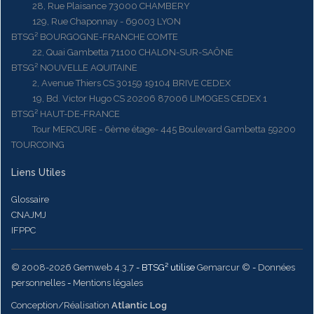
28, Rue Plaisance 73000 CHAMBERY
129, Rue Chaponnay - 69003 LYON
BTSG² BOURGOGNE-FRANCHE COMTE
22, Quai Gambetta 71100 CHALON-SUR-SAÔNE
BTSG² NOUVELLE AQUITAINE
2, Avenue Thiers CS 30159 19104 BRIVE CEDEX
19, Bd. Victor Hugo CS 20206 87006 LIMOGES CEDEX 1
BTSG² HAUT-DE-FRANCE
Tour MERCURE - 6ème étage- 445 Boulevard Gambetta 59200
TOURCOING
Liens Utiles
Glossaire
CNAJMJ
IFPPC
© 2008-2026 Gemweb 4.3.7
- BTSG² utilise
Gemarcur ©
-
Données
personnelles
-
Mentions légales
Conception/Réalisation
Atlantic Log