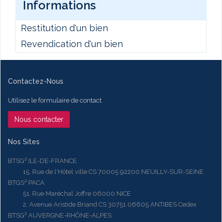
Informations
Restitution d'un bien
Revendication d'un bien
Contactez-Nous
Utilisez le formulaire de contact
Nous contacter
Nos Sites
BTSG² ILE-DE-FRANCE
15, Rue de l'Hôtel ville CS 70005 92200 NEUILLY-SUR-SEINE
BTGS² PACA
51, Rue Maréchal Joffre 06000 NICE
2, Avenue Aristide Briand CS 30751 06605 ANTIBES Cedex
BTSG² AUVERGNE-RHÔNE-ALPES