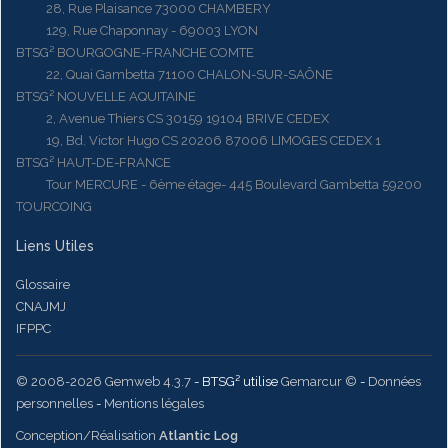
28, Rue Plaisance 73000 CHAMBERY
129, Rue Chaponnay - 69003 LYON
BTSG² BOURGOGNE-FRANCHE COMTE
22, Quai Gambetta 71100 CHALON-SUR-SAÔNE
BTSG² NOUVELLE AQUITAINE
2, Avenue Thiers CS 30159 19104 BRIVE CEDEX
19, Bd. Victor Hugo CS 20206 87006 LIMOGES CEDEX 1
BTSG² HAUT-DE-FRANCE
Tour MERCURE - 6ème étage- 445 Boulevard Gambetta 59200
TOURCOING
Liens Utiles
Glossaire
CNAJMJ
IFPPC
© 2008-2026 Gemweb 4.3.7
- BTSG² utilise
Gemarcur ©
-
Données
personnelles
-
Mentions légales
Conception/Réalisation
Atlantic Log