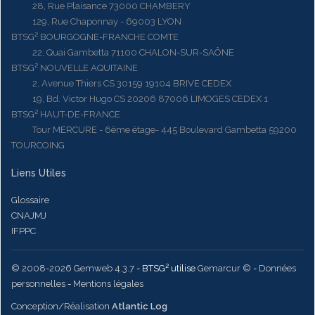
28, Rue Plaisance 73000 CHAMBERY
129, Rue Chaponnay - 69003 LYON
BTSG² BOURGOGNE-FRANCHE COMTE
22, Quai Gambetta 71100 CHALON-SUR-SAÔNE
BTSG² NOUVELLE AQUITAINE
2, Avenue Thiers CS 30159 19104 BRIVE CEDEX
19, Bd. Victor Hugo CS 20206 87006 LIMOGES CEDEX 1
BTSG² HAUT-DE-FRANCE
Tour MERCURE - 6ème étage- 445 Boulevard Gambetta 59200
TOURCOING
Liens Utiles
Glossaire
CNAJMJ
IFPPC
© 2008-2026 Gemweb 4.3.7
- BTSG² utilise
Gemarcur ©
-
Données
personnelles
-
Mentions légales
Conception/Réalisation
Atlantic Log