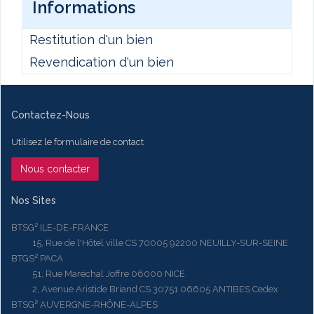
Informations
Restitution d'un bien
Revendication d'un bien
Contactez-Nous
Utilisez le formulaire de contact
Nous contacter
Nos Sites
BTSG² ILE-DE-FRANCE
15, Rue de l'Hôtel ville CS 70005 92200 NEUILLY-SUR-SEINE
BTGS² PACA
51, Rue Maréchal Joffre 06000 NICE
2, Avenue Aristide Briand CS 30751 06605 ANTIBES Cedex
BTSG² AUVERGNE-RHÔNE-ALPES