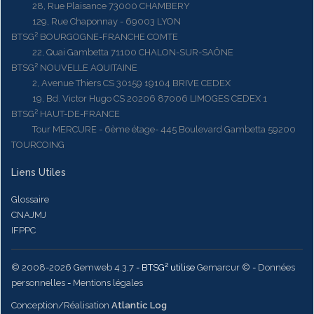
28, Rue Plaisance 73000 CHAMBERY
129, Rue Chaponnay - 69003 LYON
BTSG² BOURGOGNE-FRANCHE COMTE
22, Quai Gambetta 71100 CHALON-SUR-SAÔNE
BTSG² NOUVELLE AQUITAINE
2, Avenue Thiers CS 30159 19104 BRIVE CEDEX
19, Bd. Victor Hugo CS 20206 87006 LIMOGES CEDEX 1
BTSG² HAUT-DE-FRANCE
Tour MERCURE - 6ème étage- 445 Boulevard Gambetta 59200
TOURCOING
Liens Utiles
Glossaire
CNAJMJ
IFPPC
© 2008-2026 Gemweb 4.3.7
- BTSG² utilise
Gemarcur ©
-
Données
personnelles
-
Mentions légales
Conception/Réalisation
Atlantic Log