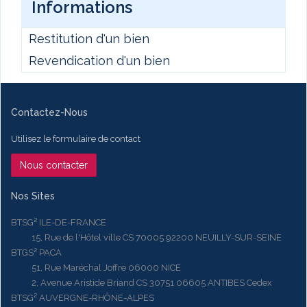
Informations
Restitution d'un bien
Revendication d'un bien
Contactez-Nous
Utilisez le formulaire de contact
Nous contacter
Nos Sites
BTSG² ILE-DE-FRANCE
15, Rue de l'Hôtel ville CS 70005 92200 NEUILLY-SUR-SEINE
BTGS² PACA
51, Rue Maréchal Joffre 06000 NICE
2, Avenue Aristide Briand CS 30751 06605 ANTIBES Cedex
BTSG² AUVERGNE-RHÔNE-ALPES