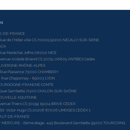
es
LE-DE-FRANCE
 de l'Hôtel ville CS 70005 92200 NEUILLY-SUR-SEINE
ACA
 Maréchal Joffre 06000 NICE
ue Aristide Briand CS 30751 06605 ANTIBES Cedex
AUVERGNE-RHÔNE-ALPES
e Plaisance 73000 CHAMBERY
ue Chaponnay - 69003 LYON
BOURGOGNE-FRANCHE COMTE
ai Gambetta 71100 CHALON-SUR-SAÔNE
OUVELLE AQUITAINE
ue Thiers CS 30159 19104 BRIVE CEDEX
 Victor Hugo CS 20206 87006 LIMOGES CEDEX 1
HAUT-DE-FRANCE
RCURE - 6ème étage- 445 Boulevard Gambetta 59200 TOURCOING