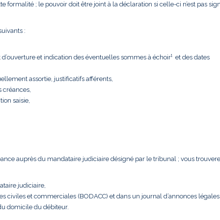
formalité ; le pouvoir doit être joint à la déclaration si celle-ci n’est pas sig
uivants :
t d’ouverture et indication des éventuelles sommes à échoir¹ et des dates
llement assortie, justificatifs afférents,
s créances,
tion saisie,
créance auprès du mandataire judiciaire désigné par le tribunal ; vous trouver
taire judiciaire,
nces civiles et commerciales (BODACC) et dans un journal d’annonces légales
 du domicile du débiteur.