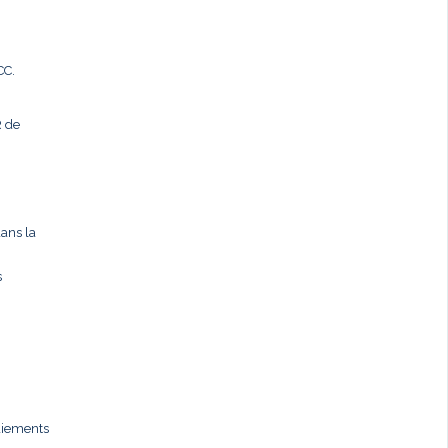
CC.
R de
dans la
s
paiements