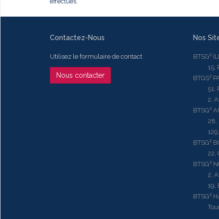
effectués.
Contactez-Nous
Nos Sit
Utilisez le formulaire de contact
BTSG² I
15, Rue
Nous contacter
BTGS² P
51, Rue
2, Aven
BTSG² 
28, Ru
129, R
BTSG² 
22, Qu
BTSG² N
2, Aven
19, Bd.
BTSG² 
Tour ME