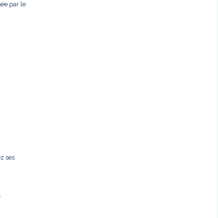
née par le
ez ses
,