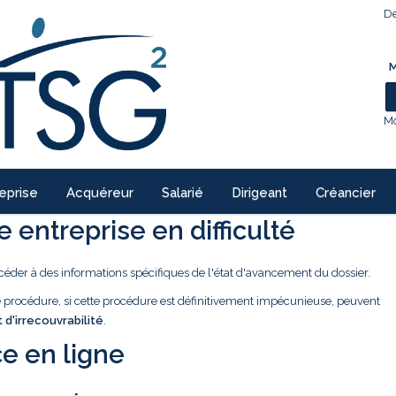
De
M
Mo
eprise
Acquéreur
Salarié
Dirigeant
Créancier
 entreprise en difficulté
céder à des informations spécifiques de l'état d'avancement du dossier.
ne procédure, si cette procédure est définitivement impécunieuse, peuvent
t d'irrecouvrabilité
.
e en ligne