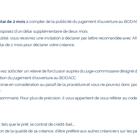
élai de 2 mois
à compter de la publicité du jugement d’ouverture au BODA
disposez d’un délai supplémentaire de deux mois.
ublié, vous recevrez une invitation à déclarer par lettre recomandée avec A
lai de 2 mois pour déclarer votre créance.
uvez solliciter un relevé de forclusion auprès du juge-commissaire désigné 
cation du jugement d’ouverture au BODACC.
 prise en considération au passif de la procédure et vous ne pourrez donc pa
.
t sommaire. Pour plus de précision, il vous appartient de vous référer au code
els que le prêt, le contrat de crédit-bail,…
aison de la qualité de sa créance, d’être préféré aux autres créanciers sur les 