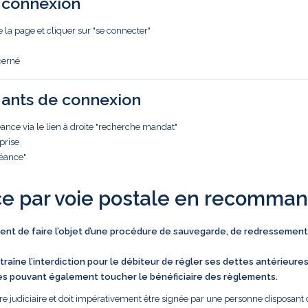
e connexion
e la page et cliquer sur "se connecter"
cerné
iants de connexion
nce via le lien à droite "recherche mandat"
prise
réance"
ce par voie postale en recomma
vient de faire l’objet d’une procédure de sauvegarde, de redressement
traîne l’interdiction pour le débiteur de régler ses dettes antérieure
es pouvant également toucher le bénéficiaire des règlements.
e judiciaire et doit impérativement être signée par une personne disposant 