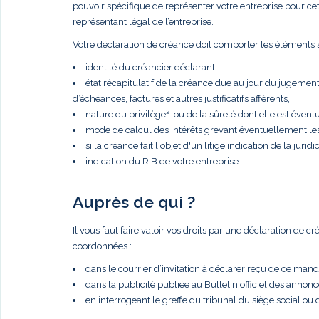
pouvoir spécifique de représenter votre entreprise pour cette 
représentant légal de l’entreprise.
Votre déclaration de créance doit comporter les éléments s
identité du créancier déclarant,
état récapitulatif de la créance due au jour du jugemen
d’échéances, factures et autres justificatifs afférents,
nature du privilège² ou de la sûreté dont elle est éventue
mode de calcul des intérêts grevant éventuellement le
si la créance fait l'objet d'un litige indication de la juridic
indication du RIB de votre entreprise.
Auprès de qui ?
Il vous faut faire valoir vos droits par une déclaration de 
coordonnées :
dans le courrier d’invitation à déclarer reçu de ce manda
dans la publicité publiée au Bulletin officiel des anno
en interrogeant le greffe du tribunal du siège social ou