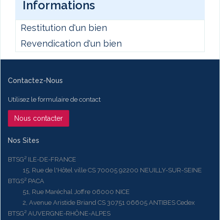
Informations
Restitution d'un bien
Revendication d'un bien
Contactez-Nous
Utilisez le formulaire de contact
Nous contacter
Nos Sites
BTSG² ILE-DE-FRANCE
15, Rue de l'Hôtel ville CS 70005 92200 NEUILLY-SUR-SEINE
BTGS² PACA
51, Rue Maréchal Joffre 06000 NICE
2, Avenue Aristide Briand CS 30751 06605 ANTIBES Cedex
BTSG² AUVERGNE-RHÔNE-ALPES