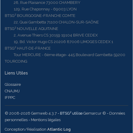
28, Rue Plaisance 73000 CHAMBERY
129, Rue Chaponnay - 69003 LYON
BTSG² BOURGOGNE-FRANCHE COMTE
22, Quai Gambetta 71100 CHALON-SUR-SAÔNE
BTSG² NOUVELLE AQUITAINE
2, Avenue Thiers CS 30159 19104 BRIVE CEDEX
19, Bd. Victor Hugo CS 20206 87006 LIMOGES CEDEX 1
BTSG² HAUT-DE-FRANCE
Tour MERCURE - 6ème étage- 445 Boulevard Gambetta 59200
TOURCOING
Liens Utiles
Glossaire
CNAJMJ
IFPPC
© 2008-2026 Gemweb 4.3.7
- BTSG² utilise
Gemarcur ©
-
Données
personnelles
-
Mentions légales
Conception/Réalisation
Atlantic Log