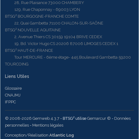
28, Rue Plaisance 73000 CHAMBERY
129, Rue Chaponnay - 69003 LYON
BTSG² BOURGOGNE-FRANCHE COMTE
22, Quai Gambetta 71100 CHALON-SUR-SAÔNE
BTSG² NOUVELLE AQUITAINE
2, Avenue Thiers CS 30159 19104 BRIVE CEDEX
19, Bd. Victor Hugo CS 20206 87006 LIMOGES CEDEX 1
BTSG² HAUT-DE-FRANCE
Tour MERCURE - 6ème étage- 445 Boulevard Gambetta 59200
TOURCOING
Liens Utiles
Glossaire
CNAJMJ
IFPPC
© 2008-2026 Gemweb 4.3.7
- BTSG² utilise
Gemarcur ©
-
Données
personnelles
-
Mentions légales
Conception/Réalisation
Atlantic Log