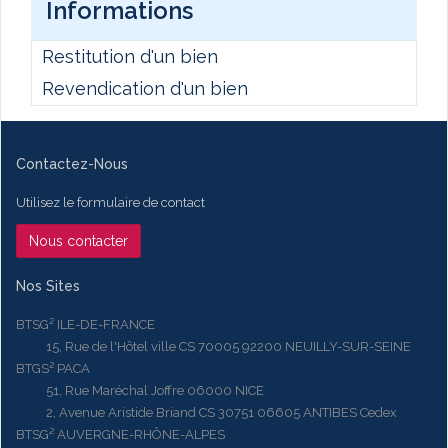
Informations
Restitution d'un bien
Revendication d'un bien
Contactez-Nous
Utilisez le formulaire de contact
Nous contacter
Nos Sites
BTSG² ILE-DE-FRANCE
15, Rue de l'Hôtel ville CS 70005 92200 NEUILLY-SUR-SEINE
BTGS² PACA
51, Rue Maréchal Joffre 06000 NICE
2, Avenue Aristide Briand CS 30751 06605 ANTIBES Cedex
BTSG² AUVERGNE-RHÔNE-ALPES