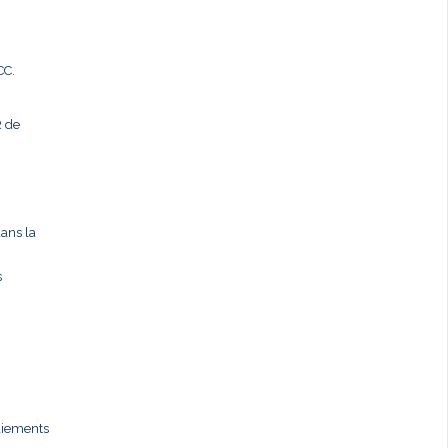
CC.
R de
dans la
s
paiements