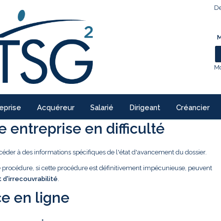
De
M
Mo
eprise
Acquéreur
Salarié
Dirigeant
Créancier
 entreprise en difficulté
céder à des informations spécifiques de l'état d'avancement du dossier.
ne procédure, si cette procédure est définitivement impécunieuse, peuvent
t d'irrecouvrabilité
.
e en ligne