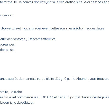
formalité ; le pouvoir doit être joint à la déclaration si celle-ci n’est pas sig
uivants :
t d’ouverture et indication des éventuelles sommes à échoir¹ et des dates
llement assortie, justificatifs afférents,
s créances,
tion saisie,
créance auprès du mandataire judiciaire désigné par le tribunal ; vous trouver
taire judiciaire,
nces civiles et commerciales (BODACC) et dans un journal d’annonces légales
 du domicile du débiteur.