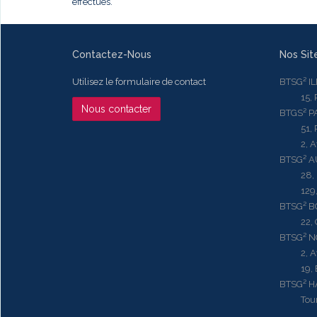
effectués.
Contactez-Nous
Nos Sit
Utilisez le formulaire de contact
BTSG² I
15, Rue
Nous contacter
BTGS² P
51, Rue
2, Aven
BTSG² 
28, Ru
129, R
BTSG² 
22, Qu
BTSG² N
2, Aven
19, Bd.
BTSG² 
Tour ME