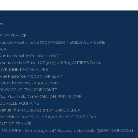
es
LE-DE-FRANCE
 de l'Hôtel ville CS 70005 92200 NEUILLY-SUR-SEINE
ACA
 Maréchal Joffre 06000 NICE
ue Aristide Briand CS 30751 06605 ANTIBES Cedex
AUVERGNE-RHÔNE-ALPES
e Plaisance 73000 CHAMBERY
ue Chaponnay - 69003 LYON
BOURGOGNE-FRANCHE COMTE
ai Gambetta 71100 CHALON-SUR-SAÔNE
OUVELLE AQUITAINE
ue Thiers CS 30159 19104 BRIVE CEDEX
 Victor Hugo CS 20206 87006 LIMOGES CEDEX 1
HAUT-DE-FRANCE
RCURE - 6ème étage- 445 Boulevard Gambetta 59200 TOURCOING