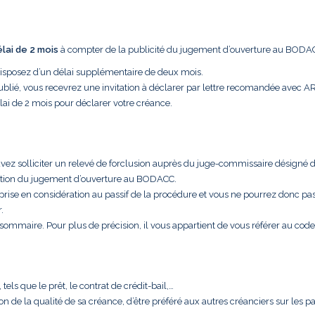
élai de 2 mois
à compter de la publicité du jugement d’ouverture au BODA
disposez d’un délai supplémentaire de deux mois.
ublié, vous recevrez une invitation à déclarer par lettre recomandée avec A
lai de 2 mois pour déclarer votre créance.
uvez solliciter un relevé de forclusion auprès du juge-commissaire désigné 
cation du jugement d’ouverture au BODACC.
 prise en considération au passif de la procédure et vous ne pourrez donc pa
.
t sommaire. Pour plus de précision, il vous appartient de vous référer au code
els que le prêt, le contrat de crédit-bail,…
aison de la qualité de sa créance, d’être préféré aux autres créanciers sur les 