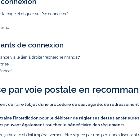
e connexion
e la page et cliquer sur "se connecter"
cerné
iants de connexion
nce via le lien à droite "recherche mandat"
prise
réance"
ce par voie postale en recomma
vient de faire l’objet d’une procédure de sauvegarde, de redressement
traîne l’interdiction pour le débiteur de régler ses dettes antérieure
es pouvant également toucher le bénéficiaire des règlements.
e judiciaire et doit impérativement être signée par une personne disposant 