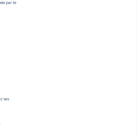
née par le
ez ses
,