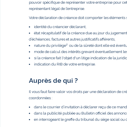
pouvoir spécifique de représenter votre entreprise pour cette 
représentant légal de l’entreprise.
Votre déclaration de créance doit comporter les éléments s
identité du créancier déclarant,
état récapitulatif de la créance due au jour du jugemen
d’échéances, factures et autres justificatifs afférents,
nature du privilège² ou de la sûreté dont elle est éventue
mode de calcul des intérêts grevant éventuellement le
si la créance fait l'objet d'un litige indication de la juridic
indication du RIB de votre entreprise.
Auprès de qui ?
Il vous faut faire valoir vos droits par une déclaration de 
coordonnées :
dans le courrier d’invitation à déclarer reçu de ce manda
dans la publicité publiée au Bulletin officiel des anno
en interrogeant le greffe du tribunal du siège social ou